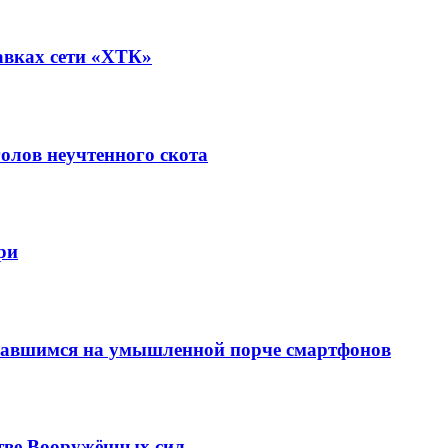
авках сети «ХТК»
олов неучтенного скота
ри
вавшимся на умышленной порче смартфонов
тве Вооружённых сил