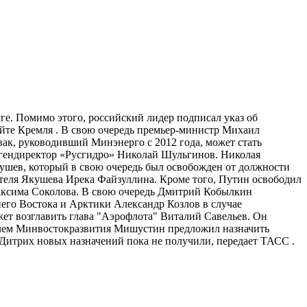
е. Помимо этого, российский лидер подписал указ об
айте Кремля . В свою очередь премьер-министр Михаил
ак, руководивший Минэнерго с 2012 года, может стать
 гендиректор «Русгидро» Николай Шульгинов. Николая
кушев, который в свою очередь был освобожден от должности
теля Якушева Ирека Файзуллина. Кроме того, Путин освободил
Максима Соколова. В свою очередь Дмитрий Кобылкин
его Востока и Арктики Александр Козлов в случае
ет возглавить глава "Аэрофлота" Виталий Савельев. Он
телем Минвостокразвития Мишустин предложил назначить
 Дитрих новых назначений пока не получили, передает ТАСС .