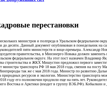
кадровые перестановки
скольких министров и полпреда в Уральском федеральном округ
ти до десяти. Данный документ опубликован в понедельник на с
ководителей пяти министерств и вице-премьера. Александр Нов
седателя правительства, в Минэнерго Новака должен заменить
льском федеральном округе. На этот пост назначен Владимир Я
тва строительства и ЖКХ Мишустин предложил первого замести
т министра транспорта РФ 18 мая 2018 года, сменив на посту 
инприроды так же с мая 2018 года. Министр по развитию Дальн
 природных ресурсов и экологии. Министерство транспорта мож
2018 году его полномочия продлили еще на пять лет. Руководи
него Востока и Арктики (входит в группу ВЭБ.РФ). Кобылкин и