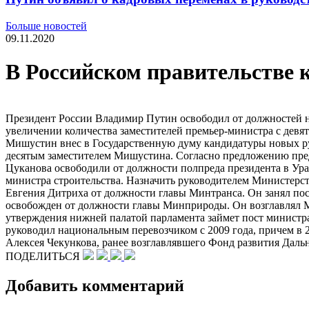
Больше новостей
09.11.2020
В Российском правительстве 
Президент России Владимир Путин освободил от должностей не
увеличении количества заместителей премьер-министра с девя
Мишустин внес в Государственную думу кандидатуры новых ру
десятым заместителем Мишустина. Согласно предложению пред
Цуканова освободили от должности полпреда президента в Ура
министра строительства. Назначить руководителем Министерс
Евгения Дитриха от должности главы Минтранса. Он занял пос
освобожден от должности главы Минприроды. Он возглавлял М
утверждения нижней палатой парламента займет пост министра
руководил национальным перевозчиком с 2009 года, причем в 
Алексея Чекункова, ранее возглавлявшего Фонд развития Даль
ПОДЕЛИТЬСЯ
Добавить комментарий