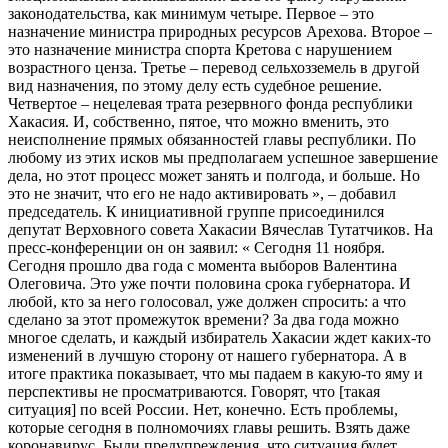
законодательства, как минимум четыре. Первое – это
назначение министра природных ресурсов Арехова. Второе –
это назначение министра спорта Кретова с нарушением
возрастного ценза. Третье – перевод сельхозземель в другой
вид назначения, по этому делу есть судебное решение.
Четвертое – нецелевая трата резервного фонда республики
Хакасия. И, собственно, пятое, что можно вменить, это
неисполнение прямых обязанностей главы республики. По
любому из этих исков мы предполагаем успешное завершение
дела, но этот процесс может занять и полгода, и больше. Но
это не значит, что его не надо активировать », – добавил
председатель. К инициативной группе присоединился
депутат Верховного совета Хакасии Вячеслав Тутатчиков. На
пресс-конференции он он заявил: « Сегодня 11 ноября.
Сегодня прошло два года с момента выборов Валентина
Олеговича. Это уже почти половина срока губернатора. И
любой, кто за него голосовал, уже должен спросить: а что
сделано за этот промежуток времени? За два года можно
многое сделать, и каждый избиратель Хакасии ждет каких-то
изменений в лучшую сторону от нашего губернатора. А в
итоге практика показывает, что мы падаем в какую-то яму и
перспективы не просматриваются. Говорят, что [такая
ситуация] по всей России. Нет, конечно. Есть проблемы,
которые сегодня в полномочиях главы решить. Взять даже
коронавирус. Были предупреждения, что ситуация будет