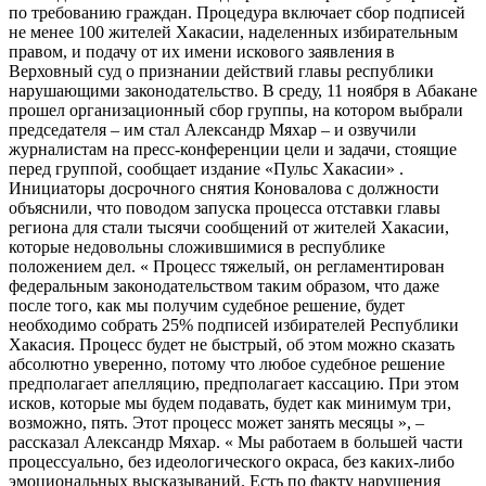
по требованию граждан. Процедура включает сбор подписей
не менее 100 жителей Хакасии, наделенных избирательным
правом, и подачу от их имени искового заявления в
Верховный суд о признании действий главы республики
нарушающими законодательство. В среду, 11 ноября в Абакане
прошел организационный сбор группы, на котором выбрали
председателя – им стал Александр Мяхар – и озвучили
журналистам на пресс-конференции цели и задачи, стоящие
перед группой, сообщает издание «Пульс Хакасии» .
Инициаторы досрочного снятия Коновалова с должности
объяснили, что поводом запуска процесса отставки главы
региона для стали тысячи сообщений от жителей Хакасии,
которые недовольны сложившимися в республике
положением дел. « Процесс тяжелый, он регламентирован
федеральным законодательством таким образом, что даже
после того, как мы получим судебное решение, будет
необходимо собрать 25% подписей избирателей Республики
Хакасия. Процесс будет не быстрый, об этом можно сказать
абсолютно уверенно, потому что любое судебное решение
предполагает апелляцию, предполагает кассацию. При этом
исков, которые мы будем подавать, будет как минимум три,
возможно, пять. Этот процесс может занять месяцы », –
рассказал Александр Мяхар. « Мы работаем в большей части
процессуально, без идеологического окраса, без каких-либо
эмоциональных высказываний. Есть по факту нарушения