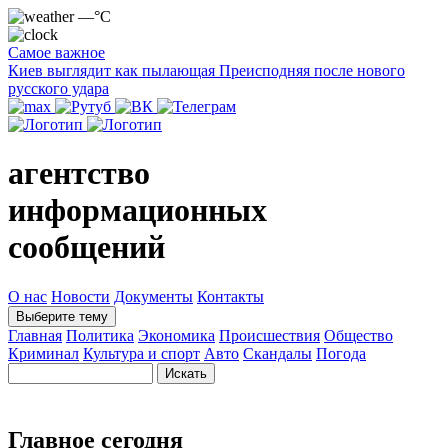
—°C
Самое важное
Киев выглядит как пылающая Преисподняя после нового
русского удара
агентство
информационных
сообщений
О нас
Новости
Документы
Контакты
Выберите тему
Главная
Политика
Экономика
Происшествия
Общество
Криминал
Культура и спорт
Авто
Скандалы
Погода
Главное сегодня