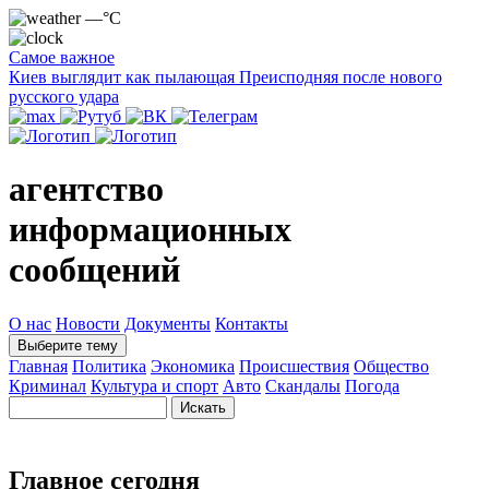
—°C
Самое важное
Киев выглядит как пылающая Преисподняя после нового
русского удара
агентство
информационных
сообщений
О нас
Новости
Документы
Контакты
Выберите тему
Главная
Политика
Экономика
Происшествия
Общество
Криминал
Культура и спорт
Авто
Скандалы
Погода
Главное сегодня