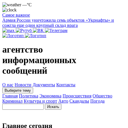
—°C
Самое важное
Армия России уничтожила семь объектов «Укрнафты» и
сожгла еще один крупный склад врага
агентство
информационных
сообщений
О нас
Новости
Документы
Контакты
Выберите тему
Главная
Политика
Экономика
Происшествия
Общество
Криминал
Культура и спорт
Авто
Скандалы
Погода
Главное сегодня