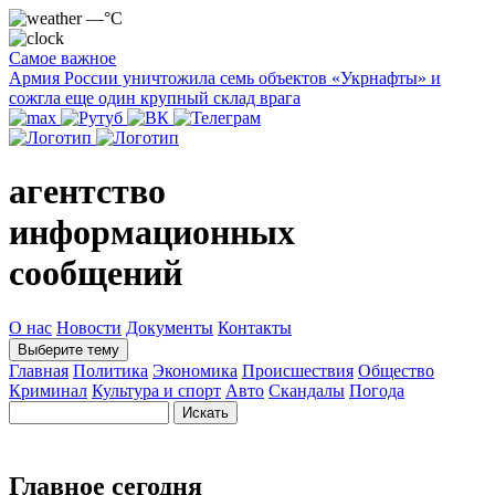
—°C
Самое важное
Армия России уничтожила семь объектов «Укрнафты» и
сожгла еще один крупный склад врага
агентство
информационных
сообщений
О нас
Новости
Документы
Контакты
Выберите тему
Главная
Политика
Экономика
Происшествия
Общество
Криминал
Культура и спорт
Авто
Скандалы
Погода
Главное сегодня