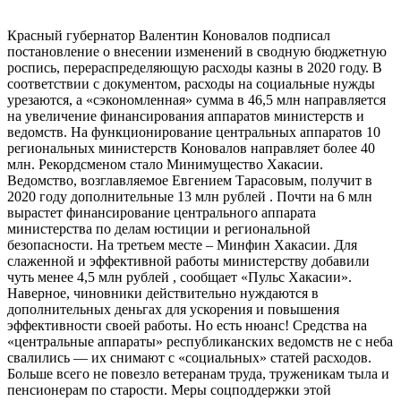
Красный губернатор Валентин Коновалов подписал
постановление о внесении изменений в сводную бюджетную
роспись, перераспределяющую расходы казны в 2020 году. В
соответствии с документом, расходы на социальные нужды
урезаются, а «сэкономленная» сумма в 46,5 млн направляется
на увеличение финансирования аппаратов министерств и
ведомств. На функционирование центральных аппаратов 10
региональных министерств Коновалов направляет более 40
млн. Рекордсменом стало Минимущество Хакасии.
Ведомство, возглавляемое Евгением Тарасовым, получит в
2020 году дополнительные 13 млн рублей . Почти на 6 млн
вырастет финансирование центрального аппарата
министерства по делам юстиции и региональной
безопасности. На третьем месте – Минфин Хакасии. Для
слаженной и эффективной работы министерству добавили
чуть менее 4,5 млн рублей , сообщает «Пульс Хакасии».
Наверное, чиновники действительно нуждаются в
дополнительных деньгах для ускорения и повышения
эффективности своей работы. Но есть нюанс! Средства на
«центральные аппараты» республиканских ведомств не с неба
свалились — их снимают с «социальных» статей расходов.
Больше всего не повезло ветеранам труда, труженикам тыла и
пенсионерам по старости. Меры соцподдержки этой