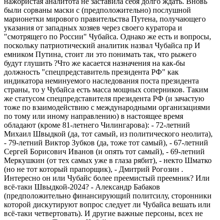
нажористая аналитота не заставила себя долго ждать. Вновь
были сорваны маски с (предположительно) послушной
марионетки мирового правительства Путена, получающего
указания от западных хозяев через своего куратора и
"смотрящего по России" Чубайса. Однако же есть и вопросы,
поскольку патриотический аналитик назвал Чубайса пр И
емником Путина, стоит ли это понимать так, что рыжего
будут глушить ?Что же касается назначения на как-​бы
должность "спецпредставитель президента РФ" как
индикатора неминуемого наследования поста президента
страны, то у Чубайса есть масса мощных соперников. Таким
же статусом спецпредставителя президента РФ (и зачастую
тоже по взаимодействию с международными организациями
по тому или иному направлению) в настоящее время
обладают (кроме 81-​летнего Чилингарова): - 72-​летний
Михаил Швыдкой (да, тот самый, из политического неолита),
- 79-​летний Виктор Зубков (да, тоже тот самый), - 67-​летний
Сергей Борисович Иванов (и опять тот самый), - 69-​летний
Меркушкин (от тех самых уже в глаза рябит), - ​некто Шматко
(но не тот который прапорщик), -​ Дмитрий Рогозин .
Интересно он или Чубайс более преемистый преемник? Или
всё-​таки Швыдкой-​2024? -​ Александр Бабаков
(предположительно финансирующий политсилу, сторонники
которой дискутируют вопрос следует ли Чубайса вешать или
всё-​таки четвертовать). И другие важные персоны, всех не