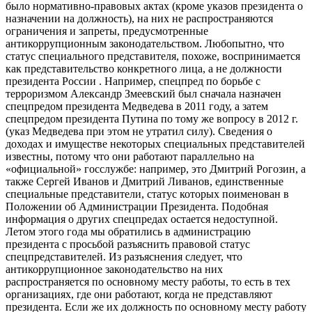
было нормативно-​правовых актах (кроме указов президента о
назначении на должность), на них не распространяются
ограничения и запреты, предусмотренные
антикоррупционным законодательством. Любопытно, что
статус специального представителя, похоже, воспринимается
как представительство конкретного лица, а не должности
президента России . Например, спецпред по борьбе с
терроризмом Александр Змеевский был сначала назначен
спецпредом президента Медведева в 2011 году, а затем
спецпредом президента Путина по тому же вопросу в 2012 г.
(указ Медведева при этом не утратил силу). Сведения о
доходах и имуществе некоторых специальных представителей
известны, потому что они работают параллельно на
«официальной» госслужбе: например, это Дмитрий Рогозин, а
также Сергей Иванов и Дмитрий Ливанов, единственные
специальные представители, статус которых поименован в
Положении об Администрации Президента. Подобная
информация о других спецпредах остается недоступной.
Летом этого года мы обратились в администрацию
президента с просьбой разъяснить правовой статус
спецпредставителей. Из разъяснения следует, что
антикоррупционное законодательство на них
распространяется по основному месту работы, то есть в тех
организациях, где они работают, когда не представляют
президента. Если же их должность по основному месту работу