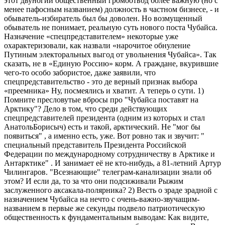
этот двуногий общественный громоотвод более важную (но с
менее пафосным названием) должность в частном бизнесе, - и
обыватель-​избиратель был бы доволен. Но возмущенный
обыватель не понимает, реальную суть нового поста Чубайса.
Назначение «спецпредставителем» некоторые уже
охарактеризовали, как назвали «нарочитое обнуление
Путиным электоральных выгод от увольнения Чубайса». Так
сказать, не в «Единую Россию» корм. А граждане, вкурившие
чего-то особо забористое, даже заявили, что
спецпредставительство - это де верный признак выбора
«преемника» Ну, посмеялись и хватит. А теперь о сути. 1)
Помните пресловутые вбросы про "Чубайса поставят на
Арктику"? Дело в том, что среди действующих
спецпредставителей президента (одним из которых и стал
АнатольБорисыч) есть и такой, арктический. Не "мог бы
появиться" , а именно есть, уже. Вот ровно так и звучит: "
специальный представитель Президента Российской
Федерации по международному сотрудничеству в Арктике и
Антарктике" . И занимает её не кто-​нибудь, а 81-​летний Артур
Чилингаров. "Всезнающие" телеграм-​канализации знали об
этом? И если да, то за что они подсиживали Рыжим
заслуженного аксакала-​полярника? 2) Весть о зраде зрадной с
назначением Чубайса на нечто с очень-​важно-звучащим-
названием в первые же секунды подвело патриотическую
общественность к фундаментальным выводам: Как видите,