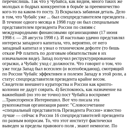
перечислишь. Так что у Чубайса, как видим, много таких же
молодых и бодрых конкурентов в борьбе за преемничество
кого-​то на каком-​то посту. 3) Вскрылась забавная деталь. Дело
в том, что Чубайс уже ... был спецпредставителем президента .
В течение одного месяца в 1998 году он был специальным
представителем президента России по связям с
международными финансовыми организациями (17 июня
1998 г. — 28 августа 1998 г.). И настолько удачно представлял
интересы западного капитала, что, вероятно, от него
западный капитал и узнал о техническом дефолте (то бишь
отказе РФ платить по долговым обязательствам в их
изначальном виде). Запад получил реструктурированные
огрызки, а Чубайс уход с должности. Что говорит о том, что
уже тогда Запад был всесилен (и всепобеждающ), смотрящий
по России Чубайс эффективен и полезен Западу в этой роли, а
статус спецпредставителя президента крайне весом.
Свидетели внешнего кураторства и России как крипто-​
колонии не дадут соврать. 4) Беспокоюсь, как назначение на
важнейший (но это не точно) пост Чубайса воспримет
...Транспэренси Интернешнл. Вот что писала эта
рукопожатная организация ранее: "Словосочетание
«специальный представитель Президента России» известно
лучше — сейчас в России 16 спецпредставителей президента
по разным вопросам. То, что этот институт фактически
выведен за пределы правового поля , знают немногие. По