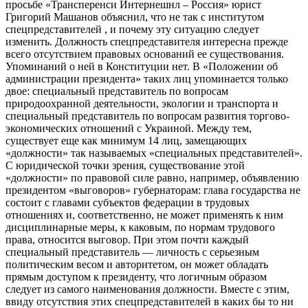
просьбе «Трансперенси Интернешнл – Россия» юрист
Григорий Машанов объяснил, что не так с институтом
спецпредставителей , и почему эту ситуацию следует
изменить. Должность спецпредставителя интересна прежде
всего отсутствием правовых оснований ее существования.
Упоминаний о ней в Конституции нет. В «Положении об
администрации президента» таких лиц упоминается только
двое: специальный представитель по вопросам
природоохранной деятельности, экологии и транспорта и
специальный представитель по вопросам развития торгово-​
экономических отношений с Украиной. Между тем,
существует еще как минимум 14 лиц, замещающих
«должности» так называемых «специальных представителей».
С юридической точки зрения, существование этой
«должности» по правовой силе равно, например, объявлению
президентом «выговоров» губернаторам: глава государства не
состоит с главами субъектов федерации в трудовых
отношениях и, соответственно, не может применять к ним
дисциплинарные меры, к каковым, по нормам трудового
права, относится выговор. При этом почти каждый
специальный представитель — личность с серьезным
политическим весом и авторитетом, он может обладать
прямым доступом к президенту, что логичным образом
следует из самого наименования должности. Вместе с этим,
ввиду отсутствия этих спецпредставителей в каких бы то ни