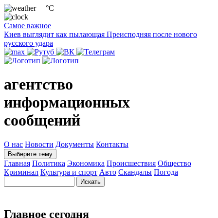
—°C
Самое важное
Киев выглядит как пылающая Преисподняя после нового
русского удара
агентство
информационных
сообщений
О нас
Новости
Документы
Контакты
Выберите тему
Главная
Политика
Экономика
Происшествия
Общество
Криминал
Культура и спорт
Авто
Скандалы
Погода
Главное сегодня