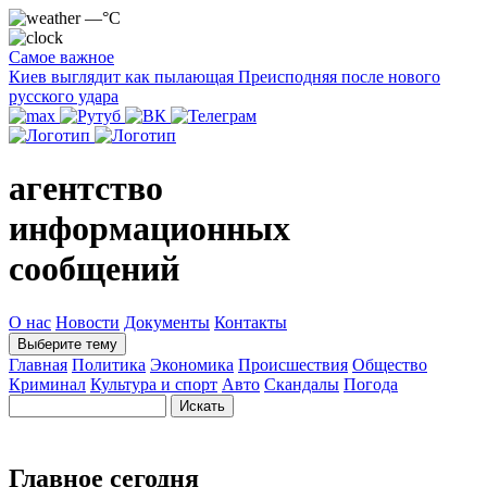
—°C
Самое важное
Киев выглядит как пылающая Преисподняя после нового
русского удара
агентство
информационных
сообщений
О нас
Новости
Документы
Контакты
Выберите тему
Главная
Политика
Экономика
Происшествия
Общество
Криминал
Культура и спорт
Авто
Скандалы
Погода
Главное сегодня