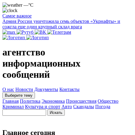
—°C
Самое важное
Армия России уничтожила семь объектов «Укрнафты» и
сожгла еще один крупный склад врага
агентство
информационных
сообщений
О нас
Новости
Документы
Контакты
Выберите тему
Главная
Политика
Экономика
Происшествия
Общество
Криминал
Культура и спорт
Авто
Скандалы
Погода
Главное сегодня