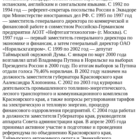
испанским, английским и сингальским языками. С 1992 по
1994 год — референт-секретарь посольства России в Эквадоре
при Министерстве иностранных дел РФ. С 1995 по 1997 год
— заместитель генерального директора по коммерческой и
финансовой работе в совместном Российско-Германском
предприятии АОЗТ «Нефтегазгтехнология» (г. Москва). С
1997 года — первый заместитель генерального директора по
экономике и финансам, а затем генеральный директор ОАО
«Норильскгазпром». С 1999 по 2002 год — депутат
Таймырской окружной Думы. С января по март 2000 года
возглавлял штаб Владимира Путина в Норильске на выборах
Президента России в 2000 году. По итогам выборов за Путина
отдали голоса 79,46% норильчан. В 2002 году назначен на
должность заместителя губернатора Красноярского края
Аалександра Хлопонина. С 2002 по 2003 год курировал
деятельность промышленного топливно-энергетического,
лесного транспортного и коммуникационного комплексов
Красноярского края, а также вопросы регулирования тарифов
на электрическую и тепловую энергию, процедур
финансового оздоровления предприятий. С 2004 года работал
в должности заместителя Губернатора края, руководителя
аппарата Совета администрации края. В апреле 2005 года
принимал активное участие в подготовке и проведении
референдума по объединению Красноярского края,
Таймырского автономного округа и Эвенкийского