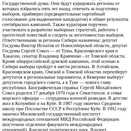
Государственной думы. Они будут курировать регионы от
которых избрались пять лет назад, отвечать за подготовку
выборов, праймериз (предварительные партийный
голосование для выдвижение кандидатов) и общие результаты
сентябрьских кампаний. Также кураторам поручено
участвовать в разработке выборных стратегий, работать с
протестной повесткой и следить за легитимностью выборов.
Ответственными за регионы Сибири назначены: депутат
Госдумы Виктор Игнатов от Новосибирской области, депутат
Госдумы Сергей Сокол — от Тувы, Красноярского края и
Хакасии, сенатор Владимир Кравченко - от Томской области.
Кроме общероссийской думской кампании, этой осенью в
Сибири выборы пройдут в шести регионах. В Алтайском,
Красноярском краях, Омской и Томской областях переизберут
депутатов в региональные парламенты, в Кемерове выберут
депутатов городского совета, а в Туве — нового главу
республики. Биографическая справка: Сергей Михайлович
Сокол родился 17 декабря 1970 года в Севастополе, в семье
морского офицера — сотрудника военной разведки. В детстве
жил в Колумбии и на Кубе. В 1987 году окончил Среднюю
школу при Посольстве СССР в Республике Кубе. В 1992 году
окончил Московский государственный институт
международных отношений МИД Российской Федерации
(восточное отделение факультета международных
отношений). Кандидат политических наук. Владеет