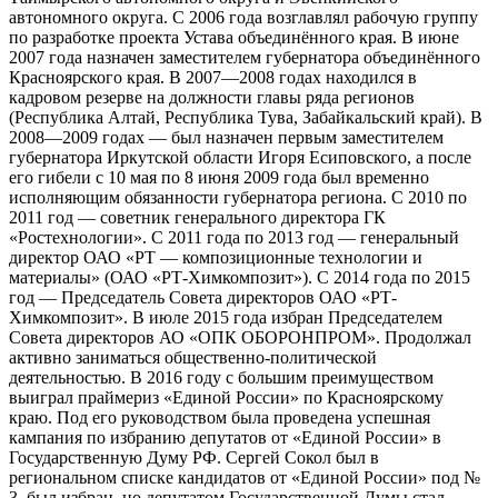
автономного округа. С 2006 года возглавлял рабочую группу
по разработке проекта Устава объединённого края. В июне
2007 года назначен заместителем губернатора объединённого
Красноярского края. В 2007—2008 годах находился в
кадровом резерве на должности главы ряда регионов
(Республика Алтай, Республика Тува, Забайкальский край). В
2008—2009 годах — был назначен первым заместителем
губернатора Иркутской области Игоря Есиповского, а после
его гибели с 10 мая по 8 июня 2009 года был временно
исполняющим обязанности губернатора региона. С 2010 по
2011 год — советник генерального директора ГК
«Ростехнологии». С 2011 года по 2013 год — генеральный
директор ОАО «РТ — композиционные технологии и
материалы» (ОАО «РТ-Химкомпозит»). С 2014 года по 2015
год — Председатель Совета директоров ОАО «РТ-
Химкомпозит». В июле 2015 года избран Председателем
Совета директоров АО «ОПК ОБОРОНПРОМ». Продолжал
активно заниматься общественно-политической
деятельностью. В 2016 году с большим преимуществом
выиграл праймериз «Единой России» по Красноярскому
краю. Под его руководством была проведена успешная
кампания по избранию депутатов от «Единой России» в
Государственную Думу РФ. Сергей Сокол был в
региональном списке кандидатов от «Единой России» под №
3, был избран, но депутатом Государственной Думы стал