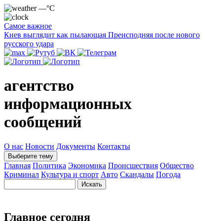
—°C
Самое важное
Киев выглядит как пылающая Преисподняя после нового
русского удара
агентство
информационных
сообщений
О нас
Новости
Документы
Контакты
Выберите тему
Главная
Политика
Экономика
Происшествия
Общество
Криминал
Культура и спорт
Авто
Скандалы
Погода
Главное сегодня