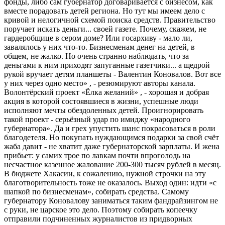
фонды, либо сам губернатор договаривается с бизнесом, как
вместе порадовать детей региона. Но тут мы имеем дело с
кривой и нелогичной схемой поиска средств. Правительство
поручает искать деньги... своей газете. Почему, скажем, не
гардеробщице в сером доме? Или госархиву - мало ли,
завалялось у них что-то. Бизнесменам денег на детей, в
общем, не жалко. Но очень странно наблюдать, что за
деньгами к ним приходят запуганные газетчики... а щедрой
рукой вручает детям планшеты - Валентин Коновалов. Вот все
у них через одно место» , - резюмируют авторы канала.
Волонтёрский проект «Ёлка желаний» , - хорошая и добрая
акция в которой состоявшиеся в жизни, успешные люди
исполняют мечты обездоленных детей. Проигнорировать
такой проект - серьёзный удар по имиджу «народного
губернатора». Да и грех упустить шанс покрасоваться в роли
благодетеля. Но покупать нуждающимся подарки за свой счёт
жаба давит - не хватит даже губернаторской зарплаты. И жена
прибьет: у самих трое по лавкам почти впроголодь на
несчастное казенное жалование 200-300 тысяч рублей в месяц.
В бюджете Хакасии, к сожалению, нужной строчки на эту
благотворительность тоже не оказалось. Выход один: идти «с
шапкой по бизнесменам», собирать средства. Самому
губернатору Коновалову заниматься таким фандрайзингом не
с руки, не царское это дело. Поэтому собирать копеечку
отправили подчиненных журналистов из придворных