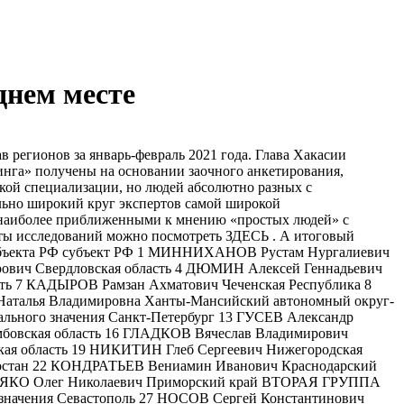
днем месте
регионов за январь-февраль 2021 года. Глава Хакасии
тинга» получены на основании заочного анкетирования,
зкой специализации, но людей абсолютно разных с
льно широкий круг экспертов самой широкой
, наиболее приближенными к мнению «простых людей» с
аты исследований можно посмотреть ЗДЕСЬ . А итоговый
субъекта РФ субъект РФ 1 МИННИХАНОВ Рустам Нургалиевич
ович Свердловская область 4 ДЮМИН Алексей Геннадьевич
ть 7 КАДЫРОВ Рамзан Ахматович Чеченская Республика 8
аталья Владимировна Ханты-Мансийский автономный округ-
ьного значения Санкт-Петербург 13 ГУСЕВ Александр
мбовская область 16 ГЛАДКОВ Вячеслав Владимирович
ая область 19 НИКИТИН Глеб Сергеевич Нижегородская
тостан 22 КОНДРАТЬЕВ Вениамин Иванович Краснодарский
ЕМЯКО Олег Николаевич Приморский край ВТОРАЯ ГРУППА
начения Севастополь 27 НОСОВ Сергей Константинович