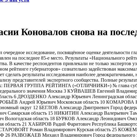
асии Коновалов снова на после
ередное исследование, посвящённое оценке деятельности глав 
авлен на последнее 85-е место. Результаты «Национального рей
ва. В качестве респондентов привлекали не только экспертов у
ьном рейтинге губернаторов» сознательно задействован максима
ет сделать результаты исследования наиболее демократичными
ализу представителей экспертного сообщества. Полные результ
дит так: ПЕРВАЯ ГРУППА РЕЙТИНГА («ОТЛИЧНИКИ») № глава 
федерального значения Москва 3 КУЙВАШЕВ Евгений Владимир
область 6 ДРОЗДЕНКО Александр Юрьевич Ленинградская облас
ОРОБЬЁВ Андрей Юрьевич Московская область 10 КОМАРОВА Н
омный округ 12 БЕГЛОВ Александр Дмитриевич Город федерал
вич Самарская область 15 НИКИТИН Александр Валерьевич Та
 Вологодская область 18 БУРКОВ Александр Леонидович Омск
ая область 21 ХАБИРОВ Радий Фаритович Республика Башкор
24 СТАРОВОЙТ Роман Владимирович Курская область 25 КОЖ
 26 РАЗВОЖАЕВ Михаил Владимирович Город федерального з