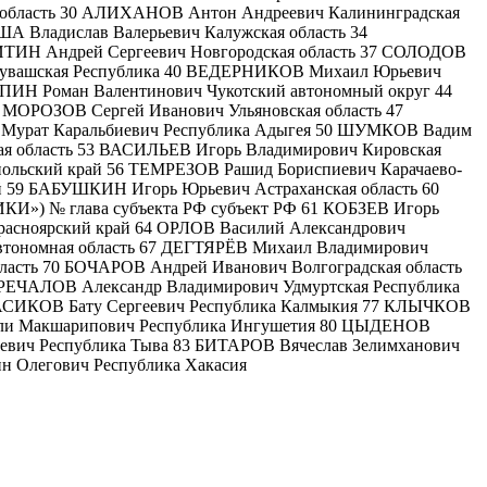
 область 30 АЛИХАНОВ Антон Андреевич Калининградская
 Владислав Валерьевич Калужская область 34
ТИН Андрей Сергеевич Новгородская область 37 СОЛОДОВ
 Чувашская Республика 40 ВЕДЕРНИКОВ Михаил Юрьевич
ОПИН Роман Валентинович Чукотский автономный округ 44
 МОРОЗОВ Сергей Иванович Ульяновская область 47
 Мурат Каральбиевич Республика Адыгея 50 ШУМКОВ Вадим
ая область 53 ВАСИЛЬЕВ Игорь Владимирович Кировская
льский край 56 ТЕМРЕЗОВ Рашид Бориспиевич Карачаево-
й 59 БАБУШКИН Игорь Юрьевич Астраханская область 60
) № глава субъекта РФ субъект РФ 61 КОБЗЕВ Игорь
расноярский край 64 ОРЛОВ Василий Александрович
втономная область 67 ДЕГТЯРЁВ Михаил Владимирович
ласть 70 БОЧАРОВ Андрей Иванович Волгоградская область
БРЕЧАЛОВ Александр Владимирович Удмуртская Республика
 ХАСИКОВ Бату Сергеевич Республика Калмыкия 77 КЛЫЧКОВ
Али Макшарипович Республика Ингушетия 80 ЦЫДЕНОВ
евич Республика Тыва 83 БИТАРОВ Вячеслав Зелимханович
 Олегович Республика Хакасия