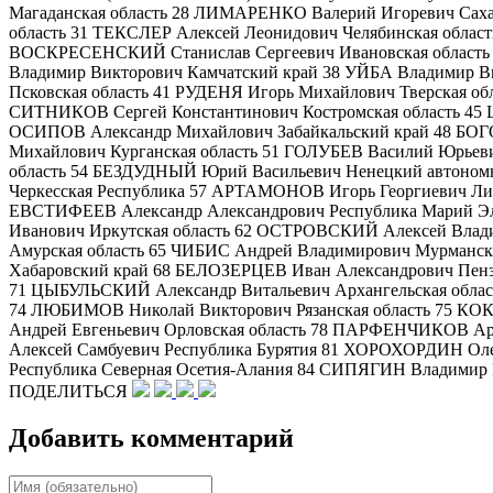
Магаданская область 28 ЛИМАРЕНКО Валерий Игоревич Сах
область 31 ТЕКСЛЕР Алексей Леонидович Челябинская обла
ВОСКРЕСЕНСКИЙ Станислав Сергеевич Ивановская область 
Владимир Викторович Камчатский край 38 УЙБА Владимир 
Псковская область 41 РУДЕНЯ Игорь Михайлович Тверская о
СИТНИКОВ Сергей Константинович Костромская область 45 Ц
ОСИПОВ Александр Михайлович Забайкальский край 48 БОГ
Михайлович Курганская область 51 ГОЛУБЕВ Василий Юрьеви
область 54 БЕЗДУДНЫЙ Юрий Васильевич Ненецкий автоном
Черкесская Республика 57 АРТАМОНОВ Игорь Георгиевич Ли
ЕВСТИФЕЕВ Александр Александрович Республика Марий 
Иванович Иркутская область 62 ОСТРОВСКИЙ Алексей Влади
Амурская область 65 ЧИБИС Андрей Владимирович Мурманск
Хабаровский край 68 БЕЛОЗЕРЦЕВ Иван Александрович Пензе
71 ЦЫБУЛЬСКИЙ Александр Витальевич Архангельская облас
74 ЛЮБИМОВ Николай Викторович Рязанская область 75 КОК
Андрей Евгеньевич Орловская область 78 ПАРФЕНЧИКОВ А
Алексей Самбуевич Республика Бурятия 81 ХОРОХОРДИН Оле
Республика Северная Осетия-Алания 84 СИПЯГИН Владимир 
ПОДЕЛИТЬСЯ
Добавить комментарий