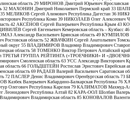
алинская область 29 МИРОНОВ Дмитрий Юрьевич Ярославская
сть 32 МАХОНИН Дмитрий Николаевич Пермский край 33 ШАПША
35 МЕЛИКОВ Сергей Алимович Республика Дагестан 36 НИКИ
Викторович Республика Коми 39 НИКОЛАЕВ Олег Алексеевич
бласть 42 АКСЁНОВ Сергей Валерьевич Республика Крым 43 К
ИВИЛЁВ Сергей Евгеньевич Кемеровская область – Кузбасс 46
ОМАЗ Александр Васильевич Брянская область 49 КУМПИЛОВ
ч Ростовская область 52 ЖВАЧКИН Сергей Анатольевич Томск
ный округ 55 ВЛАДИМИРОВ Владимир Владимирович Ставропо
пецкая область 58 ТОМЕНКО Виктор Петрович Алтайский кра
Эл ТРЕТЬЯ ГРУППА РЕЙТИНГА («ТРОЕЧНИКИ» И «ДВОЕЧНИКИ»
мирович Смоленская область 63 УСС Александр Викторович К
ая область 66 ГОЛЬДШТЕЙН Ростислав Эрнстович Еврейская а
нская область 69 РАДАЕВ Валерий Васильевич Саратовская об
ть 72 ПАСЛЕР Денис Владимирович Оренбургская область 73 
ОВ Казбек Валерьевич Кабардино-Балкарская Республика 76
ртур Олегович Республика Карелия 79 КАЛИМАТОВ Махмуд-
г Леонидович Республика Алтай 82 КАРА-ООЛ Шолбан Валерь
Владимирович Владимирская область 85 КОНОВАЛОВ Валентин