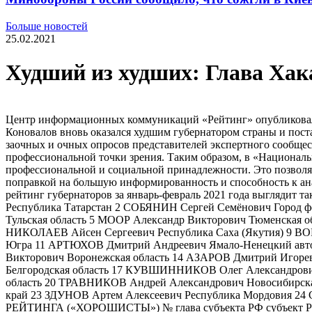
Больше новостей
25.02.2021
Худший из худших: Глава Хак
Центр информационных коммуникаций «Рейтинг» опубликовал оч
Коновалов вновь оказался худшим губернатором страны и пост
заочных и очных опросов представителей экспертного сообщест
профессиональной точки зрения. Таким образом, в «Национал
профессиональной и социальной принадлежности. Это позволя
поправкой на большую информированность и способность к ан
рейтинг губернаторов за январь-февраль 2021 года выгля
Республика Татарстан 2 СОБЯНИН Сергей Семёнович Город 
Тульская область 5 МООР Александр Викторович Тюменская 
НИКОЛАЕВ Айсен Сергеевич Республика Саха (Якутия) 9 В
Югра 11 АРТЮХОВ Дмитрий Андреевич Ямало-Ненецкий автон
Викторович Воронежская область 14 АЗАРОВ Дмитрий Игоре
Белгородская область 17 КУВШИННИКОВ Олег Александрович
область 20 ТРАВНИКОВ Андрей Александрович Новосибирск
край 23 ЗДУНОВ Артем Алексеевич Республика Мордовия 
РЕЙТИНГА («ХОРОШИСТЫ») № глава субъекта РФ субъект РФ