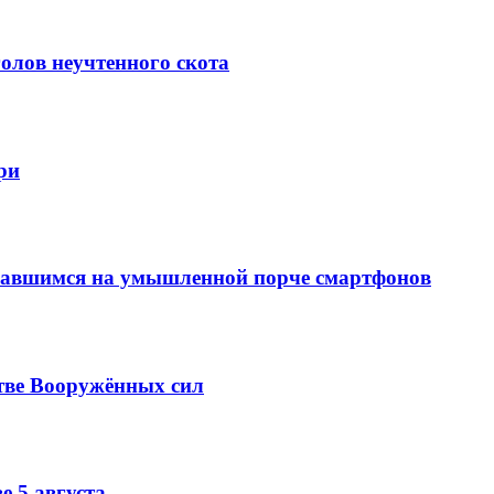
олов неучтенного скота
ри
вавшимся на умышленной порче смартфонов
тве Вооружённых сил
е 5 августа