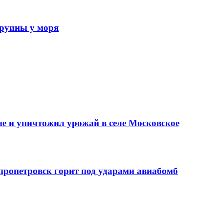
 руины у моря
е и уничтожил урожай в селе Московское
епропетровск горит под ударами авиабомб