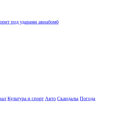
горит под ударами авиабомб
нал
Культура и спорт
Авто
Скандалы
Погода