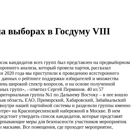
а выборах в Госдуму VIII
исок кандидатов всех групп был представлен на предвыборном
роннего анализа, который провела партия, рассказал
ии 2020 года мы приступили к проведению всестороннего
х данных о рейтинге поддержки избирателей и множества
чень широкий спектр вопросов, и на основе полученной
ых групп», - отметил Сергей Перминов. 40 из 57
рриториальная группа №1 по Дальнему Востоку – в нее вошло
ская область, ЕАО, Приморский, Хабаровский, Забайкальский
т внутри нашей партийной системы и разделили группы именно
нтре» на Краснопресненской набережной в Москве. В нем
едстоит утвердить список кандидатов, которые представят
ерпывающие меры для безопасности участников мероприятия.
и масками. Все помещения, где проходит мероприятие,