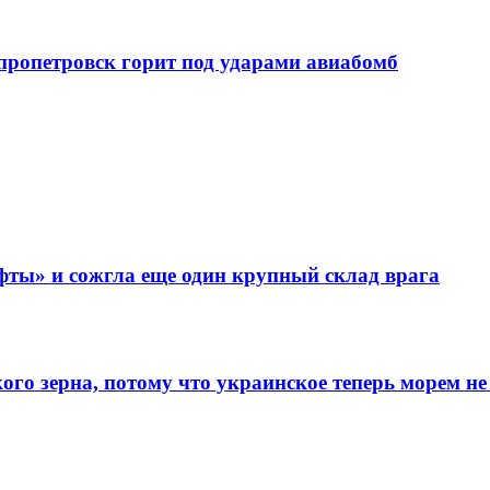
епропетровск горит под ударами авиабомб
фты» и сожгла еще один крупный склад врага
го зерна, потому что украинское теперь морем не