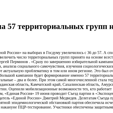
а 57 территориальных групп н
ой России» на выборах в Госдуму увеличилось с 36 до 57. А сп
величить число территориальных групп принято на основе всесто
Сергей Перминов . «Сразу по завершению избирательной кампан
, анализа социального самочувствия, изучения социологически
т актуальную проблематику в том или ином регионе. Это был о
большой кампании будет формирование именно 57 территориальн
альные – два и более. При этом самой многочисленной стала те
аданская область, Камчатский край, Сахалинская область, Амур
артии. Оценили мобилизационные возможности тех, кто работае
м, «Единая Россия» 19 июня проводит Съезд партии в «Экспоце
атель «Единой России» Дмитрий Медведев. Делегатам Съезда пр
риятной эпидемиологической обстановкой партия обеспечила исч
ли накануне ПЦР-тестирование. Участники обеспечены защитным