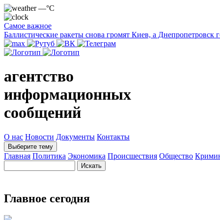
—°C
Самое важное
Баллистические ракеты снова громят Киев, а Днепропетровск 
агентство
информационных
сообщений
О нас
Новости
Документы
Контакты
Выберите тему
Главная
Политика
Экономика
Происшествия
Общество
Крими
Главное сегодня