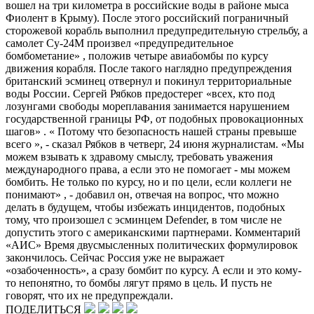
вошел на три километра в российские воды в районе мыса
Фиолент в Крыму). После этого российский пограничный
сторожевой корабль выполнил предупредительную стрельбу, а
самолет Су-24М произвел «предупредительное
бомбометание» , положив четыре авиабомбы по курсу
движения корабля. После такого наглядно предупреждения
британский эсминец отвернул и покинул территориальные
воды России. Сергей Рябков предостерег «всех, кто под
лозунгами свободы мореплавания занимается нарушением
государственной границы РФ, от подобных провокационных
шагов» . « Потому что безопасность нашей страны превыше
всего », - сказал Рябков в четверг, 24 июня журналистам. «Мы
можем взывать к здравому смыслу, требовать уважения
международного права, а если это не помогает - мы можем
бомбить. Не только по курсу, но и по цели, если коллеги не
понимают» , - добавил он, отвечая на вопрос, что можно
делать в будущем, чтобы избежать инцидентов, подобных
тому, что произошел с эсминцем Defender, в том числе не
допустить этого с американскими партнерами. Комментарий
«АИС» Время двусмысленных политических формулировок
закончилось. Сейчас Россия уже не выражает
«озабоченность», а сразу бомбит по курсу. А если и это кому-
то непонятно, то бомбы лягут прямо в цель. И пусть не
говорят, что их не предупреждали.
ПОДЕЛИТЬСЯ