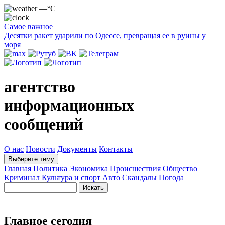
—°C
Самое важное
Десятки ракет ударили по Одессе, превращая ее в руины у
моря
агентство
информационных
сообщений
О нас
Новости
Документы
Контакты
Выберите тему
Главная
Политика
Экономика
Происшествия
Общество
Криминал
Культура и спорт
Авто
Скандалы
Погода
Главное сегодня