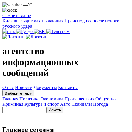
—°C
Самое важное
Киев выглядит как пылающая Преисподняя после нового
русского удара
агентство
информационных
сообщений
О нас
Новости
Документы
Контакты
Выберите тему
Главная
Политика
Экономика
Происшествия
Общество
Криминал
Культура и спорт
Авто
Скандалы
Погода
Главное сегодня