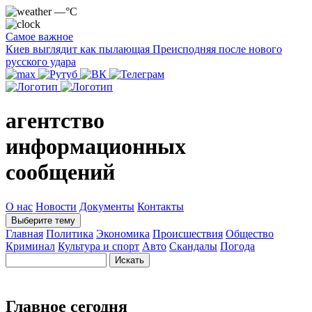
—°C
Самое важное
Киев выглядит как пылающая Преисподняя после нового
русского удара
агентство
информационных
сообщений
О нас
Новости
Документы
Контакты
Выберите тему
Главная
Политика
Экономика
Происшествия
Общество
Криминал
Культура и спорт
Авто
Скандалы
Погода
Главное сегодня