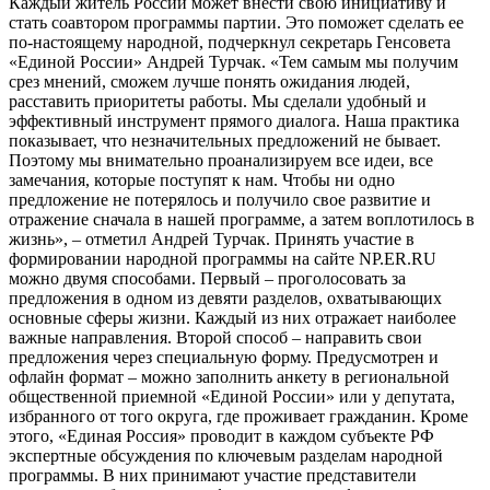
Каждый житель России может внести свою инициативу и
стать соавтором программы партии. Это поможет сделать ее
по-настоящему народной, подчеркнул секретарь Генсовета
«Единой России» Андрей Турчак. «Тем самым мы получим
срез мнений, сможем лучше понять ожидания людей,
расставить приоритеты работы. Мы сделали удобный и
эффективный инструмент прямого диалога. Наша практика
показывает, что незначительных предложений не бывает.
Поэтому мы внимательно проанализируем все идеи, все
замечания, которые поступят к нам. Чтобы ни одно
предложение не потерялось и получило свое развитие и
отражение сначала в нашей программе, а затем воплотилось в
жизнь», – отметил Андрей Турчак. Принять участие в
формировании народной программы на сайте NP.ER.RU
можно двумя способами. Первый – проголосовать за
предложения в одном из девяти разделов, охватывающих
основные сферы жизни. Каждый из них отражает наиболее
важные направления. Второй способ – направить свои
предложения через специальную форму. Предусмотрен и
офлайн формат – можно заполнить анкету в региональной
общественной приемной «Единой России» или у депутата,
избранного от того округа, где проживает гражданин. Кроме
этого, «Единая Россия» проводит в каждом субъекте РФ
экспертные обсуждения по ключевым разделам народной
программы. В них принимают участие представители