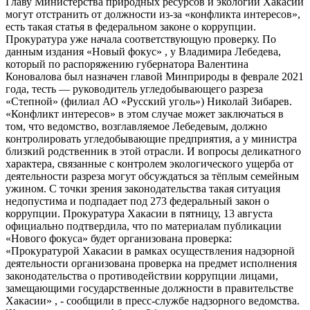
Главу Министерства природных ресурсов и экологии Хакасии
могут отстранить от должности из-за «конфликта интересов»,
есть такая статья в федеральном законе о коррупции.
Прокуратура уже начала соответствующую проверку. По
данным издания «Новый фокус» , у Владимира Лебедева,
который по распоряжению губернатора Валентина
Коновалова был назначен главой Минприроды в феврале 2021
года, тесть — руководитель угледобывающего разреза
«Степной» (филиал АО «Русский уголь») Николай Зибарев.
«Конфликт интересов» в этом случае может заключаться в
том, что ведомство, возглавляемое Лебедевым, должно
контролировать угледобывающие предприятия, а у министра
близкий родственник в этой отрасли. И вопросы деликатного
характера, связанные с контролем экологического ущерба от
деятельности разреза могут обсуждаться за тёплым семейным
ужином. С точки зрения законодательства такая ситуация
недопустима и подпадает под 273 федеральный закон о
коррупции. Прокуратура Хакасии в пятницу, 13 августа
официально подтвердила, что по материалам публикации
«Нового фокуса» будет организована проверка:
«Прокуратурой Хакасии в рамках осуществления надзорной
деятельности организована проверка на предмет исполнения
законодательства о противодействии коррупции лицами,
замещающими государственные должности в правительстве
Хакасии» , - сообщили в пресс-службе надзорного ведомства.