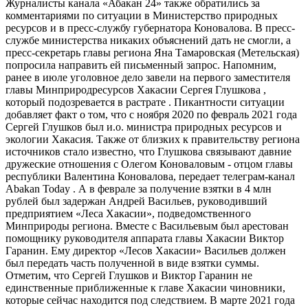
Журналисты канала «Абакан 24» также обратились за
комментариями по ситуации в Министерство природных
ресурсов и в пресс-службу губернатора Коновалова. В пресс-
службе министерства никаких объяснений дать не смогли, а
пресс-секретарь главы региона Яна Тамаровская (Метельская)
попросила направить ей письменный запрос. Напомним,
ранее в июле уголовное дело завели на первого заместителя
главы Минприродресурсов Хакасии Сергея Глушкова ,
который подозревается в растрате . Пикантности ситуации
добавляет факт о том, что с ноября 2020 по февраль 2021 года
Сергей Глушков был и.о. министра природных ресурсов и
экологии Хакасия. Также от близких к правительству региона
источников стало известно, что Глушкова связывают давние
дружеские отношения с Олегом Коноваловым - отцом главы
республики Валентина Коновалова, передает телеграм-канал
Abakan Today . А в феврале за получение взятки в 4 млн
рублей был задержан Андрей Васильев, руководивший
предприятием «Леса Хакасии», подведомственного
Минприроды региона. Вместе с Васильевым был арестован
помощнику руководителя аппарата главы Хакасии Виктор
Гаранин. Ему директор «Лесов Хакасии» Васильев должен
был передать часть полученной в виде взятки суммы.
Отметим, что Сергей Глушков и Виктор Гаранин не
единственные приближенные к главе Хакасии чиновники,
которые сейчас находится под следствием. В марте 2021 года