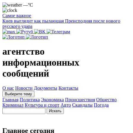
—°C
Самое важное
Киев выглядит как пылающая Преисподняя после нового
русского удара
агентство
информационных
сообщений
О нас
Новости
Документы
Контакты
Выберите тему
Главная
Политика
Экономика
Происшествия
Общество
Криминал
Культура и спорт
Авто
Скандалы
Погода
Главное сегодня