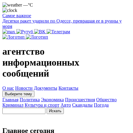
—°C
Самое важное
Десятки ракет ударили по Одессе, превращая ее в руины у
моря
агентство
информационных
сообщений
О нас
Новости
Документы
Контакты
Выберите тему
Главная
Политика
Экономика
Происшествия
Общество
Криминал
Культура и спорт
Авто
Скандалы
Погода
Главное сегодня