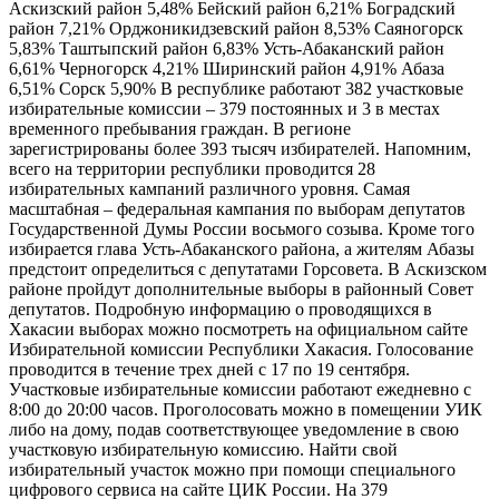
Аскизский район 5,48% Бейский район 6,21% Боградский
район 7,21% Орджоникидзевский район 8,53% Саяногорск
5,83% Таштыпский район 6,83% Усть-Абаканский район
6,61% Черногорск 4,21% Ширинский район 4,91% Абаза
6,51% Сорск 5,90% В республике работают 382 участковые
избирательные комиссии – 379 постоянных и 3 в местах
временного пребывания граждан. В регионе
зарегистрированы более 393 тысяч избирателей. Напомним,
всего на территории республики проводится 28
избирательных кампаний различного уровня. Самая
масштабная – федеральная кампания по выборам депутатов
Государственной Думы России восьмого созыва. Кроме того
избирается глава Усть-Абаканского района, а жителям Абазы
предстоит определиться с депутатами Горсовета. В Аскизском
районе пройдут дополнительные выборы в районный Совет
депутатов. Подробную информацию о проводящихся в
Хакасии выборах можно посмотреть на официальном сайте
Избирательной комиссии Республики Хакасия. Голосование
проводится в течение трех дней с 17 по 19 сентября.
Участковые избирательные комиссии работают ежедневно с
8:00 до 20:00 часов. Проголосовать можно в помещении УИК
либо на дому, подав соответствующее уведомление в свою
участковую избирательную комиссию. Найти свой
избирательный участок можно при помощи специального
цифрового сервиса на сайте ЦИК России. На 379