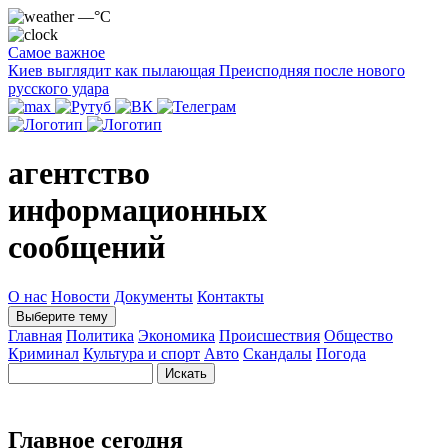
—°C
Самое важное
Киев выглядит как пылающая Преисподняя после нового
русского удара
агентство
информационных
сообщений
О нас
Новости
Документы
Контакты
Выберите тему
Главная
Политика
Экономика
Происшествия
Общество
Криминал
Культура и спорт
Авто
Скандалы
Погода
Главное сегодня