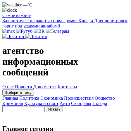
—°C
Самое важное
Баллистические ракеты снова громят Киев, а Днепропетровск
горит под ударами авиабомб
агентство
информационных
сообщений
О нас
Новости
Документы
Контакты
Выберите тему
Главная
Политика
Экономика
Происшествия
Общество
Криминал
Культура и спорт
Авто
Скандалы
Погода
Главное сегодня