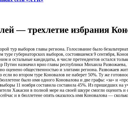
ей — трехлетие избрания Кон
второй тур выборов главы региона. Голосование было безальтер
туре губернаторских выборов, состоявшемся 9 сентября, Коно
а ним и остальные кандидаты, в числе претендентов остался толь
р Путин назначил врио главы республики Михаила Развожаева, 
ьно оценено общественностью и элитами региона. Развожаев жит
ко если во втором туре Коновалов не наберет 50%. Ту же готовн
 бюллетене было имя одного Коновалова и две графы: «за» и «п
а выборы 11 ноября составила составила 45%. Из пришедших на 
ители Хакасии в полной мере на своей шкуре смогли оценить и с
сейчас и в бюллетене опять оказалось имя Коновалова — скольк