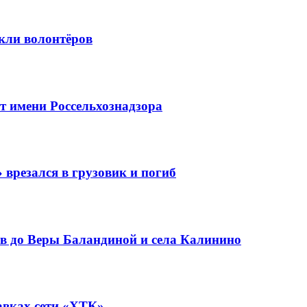
кли волонтёров
 имени Россельхознадзора
 врезался в грузовик и погиб
в до Веры Баландиной и села Калинино
авках сети «ХТК»