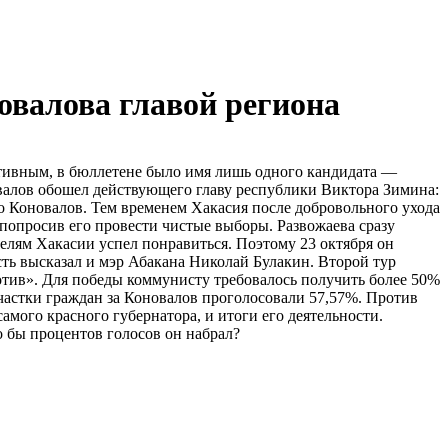
овалова главой региона
нативным, в бюллетене было имя лишь одного кандидата —
валов обошел действующего главу республики Виктора Зимина:
ко Коновалов. Тем временем Хакасия после добровольного ухода
попросив его провести чистые выборы. Развожаева сразу
елям Хакасии успел понравиться. Поэтому 23 октября он
ость высказал и мэр Абакана Николай Булакин. Второй тур
ротив». Для победы коммунисту требовалось получить более 50%
участки граждан за Коновалов проголосовали 57,57%. Против
амого красного губернатора, и итоги его деятельности.
о бы процентов голосов он набрал?