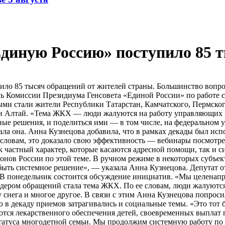
Единую Россию» поступило 85 
ило 85 тысяч обращений от жителей страны. Большинство вопро
ель Комиссии Президиума Генсовета «Единой России» по работе
 стали жители Республики Татарстан, Камчатского, Пермского
и Алтай. «Тема ЖКХ — люди жалуются на работу управляющих к
ые решения, и поделиться ими — в том числе, на федеральном у
ала она. Анна Кузнецова добавила, что в рамках декады был ис
словам, это доказало свою эффективность — вебинары посмотрел
к частный характер, которые касаются адресной помощи, так и 
ионов России по этой теме. В ручном режиме в некоторых субъе
быть системное решение», — указала Анна Кузнецова. Депутат от
В понедельник состоится обсуждение инициатив. «Мы целенапра
идером обращений стала тема ЖКХ. По ее словам, люди жалуютс
 снега и многое другое. В связи с этим Анна Кузнецова попро
о в декаду приемов затрагивались и социальные темы. «Это тот б
ются лекарственного обеспечения детей, своевременных выплат 
татуса многодетной семьи. Мы продолжим системную работу по 