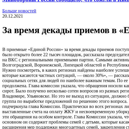
Больше новостей
20.12.2021
За время декады приемов в «
В приемные «Единой России» за время декады приемов поступ
было открыто более 22 тысяч площадок, рассказала председат
на ВКС с региональными приемными партии. Самыми активными
Волгоградской, Воронежской, Липецкой областей и Республик
Нужно посмотреть, в каких регионах найдены наиболее успешн
которые касаются частных ситуаций, — около 30%», — рассказ
социальных сетях для людей по наиболее важным темам. По ее 
продолжена. Глава комиссии указала, что обращения носили ка
сирот. Было получено несколько сотен вопросов из разных рег
Владимире, Ульяновске. Но это не выход из ситуации, должно 
группа по выработке предложений по решению этого вопроса. 
подчеркнула глава Комиссии. Практически во всех регионах л
выставленные счета на оплату ЖКУ и несвоевременную уборку
эти обращения на особом контроле. Глава Комиссии указала, чт
основном он содержит проблемы семей с детьми, которые каса
расширения мер поддержки многодетных семей, закрепления с