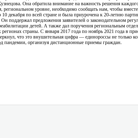
знецова. Она обратила внимание на важность решения каждого
м, региональном уровне, необходимо сообщать нам, чтобы вмест
 10 декабря по всей стране и была приурочена к 20-летию парт
 Он поддержал предложения заявителей о законодательном регу
еабилитации детей. А также дал поручения региональным отде
регионах страны. С января 2017 года по ноябрь 2021 года в п
ркнул, что это внушительная цифра — единороссы не только ко
од пандемии, организуя дистанционные приемы граждан.