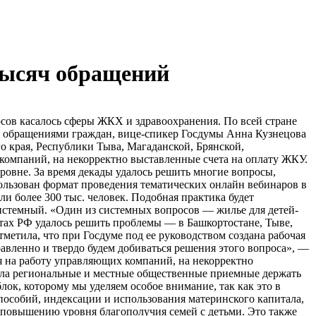
тысяч обращений
сов касалось сферы ЖКХ и здравоохранения. По всей стране
 с обращениями граждан, вице-спикер Госдумы Анна Кузнецова
 края, Республики Тыва, Магаданской, Брянской,
омпаний, на некорректно выставленные счета на оплату ЖКУ.
ровне. За время декады удалось решить многие вопросы,
пользован формат проведения тематических онлайн вебинаров в
и более 300 тыс. человек. Подобная практика будет
системный. «Один из системных вопросов — жилье для детей-
ктах РФ удалось решить проблемы — в Башкортостане, Тыве,
метила, что при Госдуме под ее руководством создана рабочая
вленно и твердо будем добиваться решения этого вопроса», —
я на работу управляющих компаний, на некорректно
сила региональные и местные общественные приемные держать
лок, которому мы уделяем особое внимание, так как это в
пособий, индексации и использования материнского капитала,
повышению уровня благополучия семей с детьми. Это также