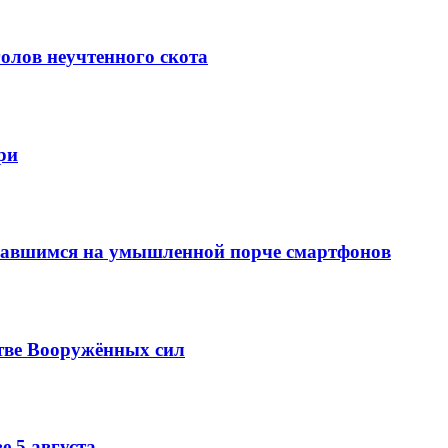
олов неучтенного скота
ри
вавшимся на умышленной порче смартфонов
тве Вооружённых сил
е 5 августа