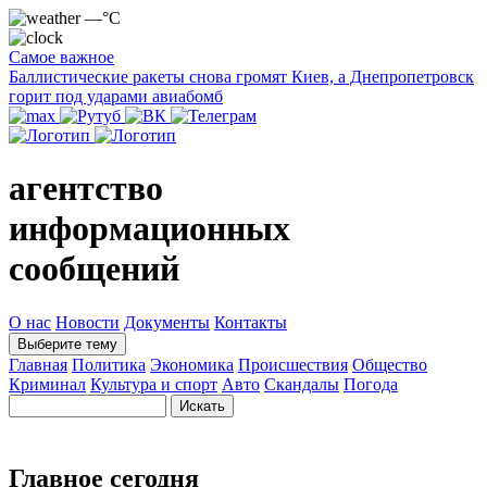
—°C
Самое важное
Баллистические ракеты снова громят Киев, а Днепропетровск
горит под ударами авиабомб
агентство
информационных
сообщений
О нас
Новости
Документы
Контакты
Выберите тему
Главная
Политика
Экономика
Происшествия
Общество
Криминал
Культура и спорт
Авто
Скандалы
Погода
Главное сегодня