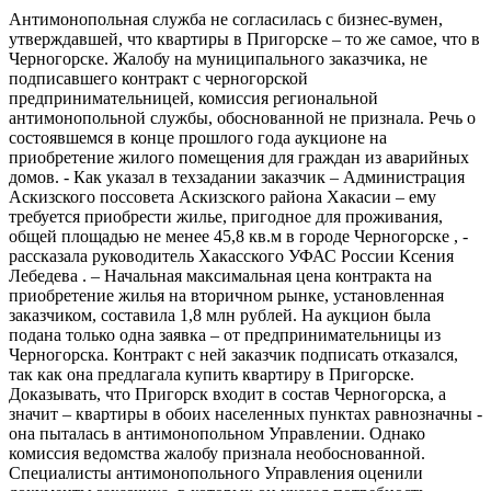
Антимонопольная служба не согласилась с бизнес-вумен,
утверждавшей, что квартиры в Пригорске – то же самое, что в
Черногорске. Жалобу на муниципального заказчика, не
подписавшего контракт с черногорской
предпринимательницей, комиссия региональной
антимонопольной службы, обоснованной не признала. Речь о
состоявшемся в конце прошлого года аукционе на
приобретение жилого помещения для граждан из аварийных
домов. - Как указал в техзадании заказчик – Администрация
Аскизского поссовета Аскизского района Хакасии – ему
требуется приобрести жилье, пригодное для проживания,
общей площадью не менее 45,8 кв.м в городе Черногорске , -
рассказала руководитель Хакасского УФАС России Ксения
Лебедева . – Начальная максимальная цена контракта на
приобретение жилья на вторичном рынке, установленная
заказчиком, составила 1,8 млн рублей. На аукцион была
подана только одна заявка – от предпринимательницы из
Черногорска. Контракт с ней заказчик подписать отказался,
так как она предлагала купить квартиру в Пригорске.
Доказывать, что Пригорск входит в состав Черногорска, а
значит – квартиры в обоих населенных пунктах равнозначны -
она пыталась в антимонопольном Управлении. Однако
комиссия ведомства жалобу признала необоснованной.
Специалисты антимонопольного Управления оценили