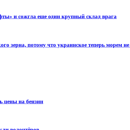
фты» и сожгла еще один крупный склад врага
го зерна, потому что украинское теперь морем не
ь цены на бензин
кли волонтёров