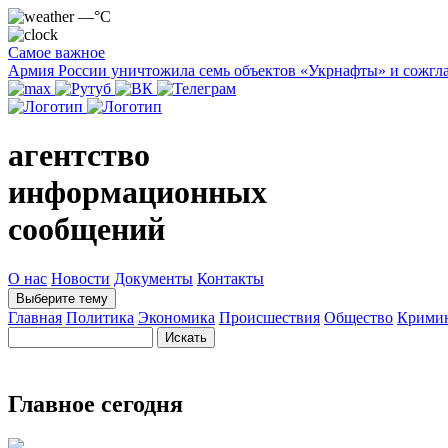
—°C
Самое важное
Армия России уничтожила семь объектов «Укрнафты» и сожгла
агентство
информационных
сообщений
О нас
Новости
Документы
Контакты
Выберите тему
Главная
Политика
Экономика
Происшествия
Общество
Крими
Главное сегодня