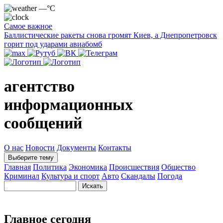
—°C
Самое важное
Баллистические ракеты снова громят Киев, а Днепропетровск
горит под ударами авиабомб
агентство
информационных
сообщений
О нас
Новости
Документы
Контакты
Выберите тему
Главная
Политика
Экономика
Происшествия
Общество
Криминал
Культура и спорт
Авто
Скандалы
Погода
Главное сегодня