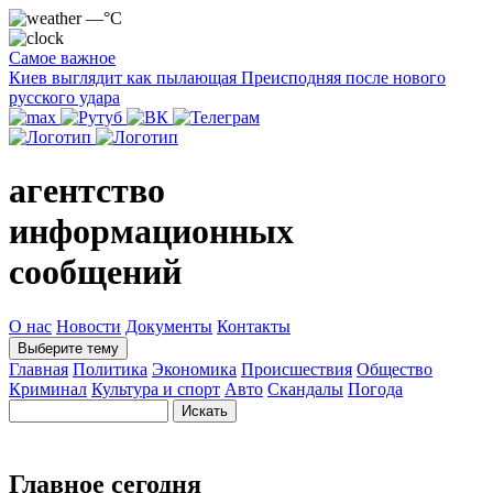
—°C
Самое важное
Киев выглядит как пылающая Преисподняя после нового
русского удара
агентство
информационных
сообщений
О нас
Новости
Документы
Контакты
Выберите тему
Главная
Политика
Экономика
Происшествия
Общество
Криминал
Культура и спорт
Авто
Скандалы
Погода
Главное сегодня