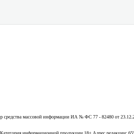
редства массовой информации ИА № ФС 77 - 82480 от 23.12.20
егория информационной продукции 18+ Адрес редакции: 655003