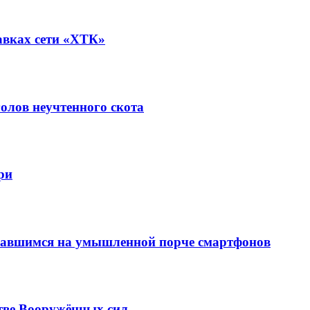
авках сети «ХТК»
олов неучтенного скота
ри
вавшимся на умышленной порче смартфонов
тве Вооружённых сил