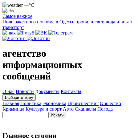
—°C
Самое важное
Поле ракетного погрома в Одессе пропали свет, вода и встал
транспорт
агентство
информационных
сообщений
О нас
Новости
Документы
Контакты
Выберите тему
Главная
Политика
Экономика
Происшествия
Общество
Криминал
Культура и спорт
Авто
Скандалы
Погода
Главное сегодня