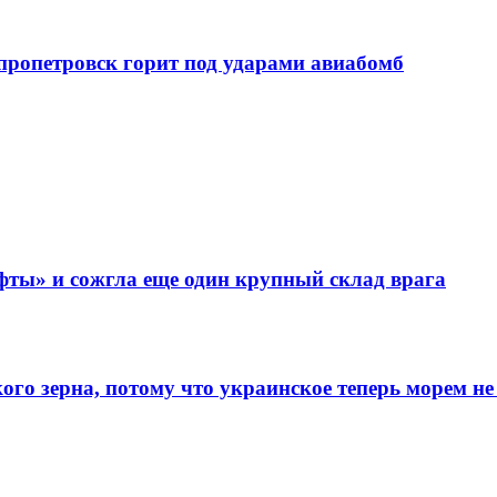
епропетровск горит под ударами авиабомб
фты» и сожгла еще один крупный склад врага
го зерна, потому что украинское теперь морем не