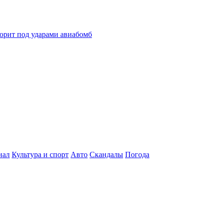
горит под ударами авиабомб
нал
Культура и спорт
Авто
Скандалы
Погода