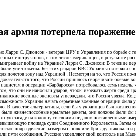
ая армия потерпела поражение
тнером НАТО». Житомир был разрушен гиперзвуковой ракетой в субботу. Та же участь постигла и Яворовский полигон в минувшее воскресенье. Это был основной учебный и логистический центр, который НАТО и EUCOM использовали для поставок истребителей и оружия в Украину. Пострадало большое количество военного и гражданского персонала этой базы. Мало того, что Россия регулярно наносит удары и уничтожает базы, используемые НАТО с 2015 года, но и не было предупреждения о воздушном налете и отключения атакующих ракет. Почему СМИ пытаются убедить украинский народ в том, что он может победить в войне против России? Если то, что вы говорите, верно, то все мирные жители, которых отправляют воевать с российской армией, гибнут в войне, которую они не могут выиграть. Я не понимаю, почему СМИ хотят вводить людей в заблуждение относительно чего-​то столь серьезного. Что вы думаете по этому поводу? Ларри С. Джонсон: – Это сочетание невежества и лени. Вместо того, чтобы делать настоящие репортажи, подавляющее большинство СМИ (печатных и электронных), а также крупные технологические компании поддерживают масштабную пропагандистскую кампанию. Я помню, когда Джордж Буш был Гитлером. Я помню, когда Дональд Трамп был Гитлером. А теперь у нас новый Гитлер, Владимир Путин. Это усталый, неудачный учебник. Любой, кто осмеливается задавать законные вопросы, немедленно объявляется путинской марионеткой или марионеткой России. Когда вы не можете оспаривать факты, единственный выход — обзывание. На прошлой неделе полковник Дуглас МакГрегор был гостем на шоу Такера Карлсона. Его взгляды на войну поразительно схожи с вашими. Вот что он сказал в интервью: «Война действительно закончилась для украинцев. Они были измельчены вдребезги, в этом нет никаких сомнений, несмотря на то, что мы слышим из наших основных средств массовой информации. Итак, настоящий вопрос для нас на данном этапе: Такер, будем ли мы жить с русским народом и его правительством, или мы будем продолжать добиваться такого рода смены режима, прикрываясь украинской войной? Собираемся ли мы перестать использовать Украину в качестве тарана против Москвы, что мы фактически и сделали». Согласны ли вы с Макгрегором в том, что настоящей целью подстрекательства России к войне на Украине была «смена режима»? И согласны ли вы с тем, что Украина используется США как плацдарм для ведения опосредованной войны против России? Ларри С. Джонсон: Дуг — отличный аналитик, но я с ним не согласен — я не думаю, что в администрации Байдена есть кто-​то достаточно умный, чтобы мыслить и планировать в таких стратегических терминах. На мой взгляд, последние 7 лет были инерцией статус-​кво НАТО. Я имею в виду, что НАТО и Вашингтон считали, что могут продолжать продвигаться на восток к границам России, не вызывая реакции. НАТО и EUCOM регулярно проводили учения, в том числе предоставляя «наступательную» подготовку, и поставляли оборудование. Я считаю достоверными сообщения в США о том, что ЦРУ проводило военизированную подготовку украинских подразделений, действующих на Донбассе. Но мне трудно поверить, что после наших неудач в Ираке и Афганистане у нас вдруг появились стратеги уровня Сунь-​Цзы, дергающие за ниточки в Вашингтоне. В Вашингтоне царит отчаяние. Помимо попыток запретить все русское, администрация Байдена пытается запугать Китай, Индию и Саудовскую Аравию. Я не вижу, чтобы какая-​либо из этих стран попала в очередь. Я считаю, что команда Байдена совершила ро