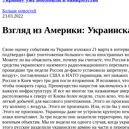
Больше новостей
23.03.2022
Взгляд из Америки: Украинск
Свою оценку событиям на Украине изложил 21 марта в интервью Ларри С. Джонсон - ветеран ЦРУ и Управления по борьбе с терроризмом Государственного департамента США. Он также подтвердил факт уничтожения большого числа иностранных военных инструкторов, в том числе американцев, в результате российских ракетных уларов по базам под ЛЬвовом и Житомиром. Можете ли вы объяснить мне, почему вы считаете, что Россия выигрывает войну на Украине? Ларри С. Джонсон: В течение первых 24 часов российской военной операции на Украине все средства украинского наземного радиолокационного перехвата были уничтожены. Без этих радаров ВВС Украины потеряли способность осуществлять перехват «воздух-​воздух». За прошедшие три недели Россия де-​факто установила запретную для полетов зону над Украиной . Несмотря на то, что Россия по-​прежнему уязвима для управляемых с плеча ракет «земля-​воздух», поставленных США и НАТО украинцам, нет никаких доказательств того, что России пришлось сворачивать боевые воздушные операции. Мое внимание привлекло и прибытие России в Киев через три дня после вторжения. Я вспомнил, что нацистам в операции «Барбаросса» потребовалось семь недель, чтобы добраться до Киева, и еще семь недель потребовалось, чтобы покорить город. Преимущество нацистов заключалось в том, что они не наносили ударов, чтобы избежать жертв среди гражданского населения, и стремились уничтожить критически важную инфраструктуру. И все же многие так называемые американские военные эксперты утверждали, что Россия увязла. Когда 24 мили (или 40 миль, зависит от источника новостей) были расположены к северу от Киева более недели, стало ясно, что возможность Украины начать серьезные военные операции была устранена.Если их артиллерия была цела, то эта колонна была легкой добычей для массового уничтожения. Этого не произошло. В качестве альтернативы, если бы у украинцев был жизнеспособный самолет или вертолет, они должны были уничтожить эту колонну с воздуха. Этого не произошло. Или, если бы у них были жизнеспособные крылатые ракеты, они должны были бы обрушить ад на якобы застопорившуюся российскую колонну. Этого не произошло. Украинцы даже не устроили крупную пехотную засаду на колонну со своими недавно поставленными американскими «Джавелинами». Масштабы и размах российской атаки впечатляют. За три недели они захватили территорию, превышающую площадь суши Соединенного Королевства. Затем они приступили к точечным ударам по ключевым городам и военным объектам. Мы не видели ни одного случая, когда украинское подразделение размером с полк или бригаду атаковало и разгромило сопоставимое российское подразделение. Вместо этого русские разделили украинскую армию на части и перерезали пути сообщения. Русские укрепляют свой контроль над Мариуполем и обезопасили все подходы на Черном море. Украина сейчас отрезана с юга и севера. Я хотел бы отметить, что США было труднее захватить такую ​​большую территорию в Ираке в 2003 году, сражаясь против гораздо более слабой и менее боеспособной военной силы. Во всяком случае, эта российская операция должна до чертиков напугать военных и политических лидеров США. По-​настоящему важные новости пришли на этой неделе, когда российские ракеты нанесли удары по базам НАТО, которые де-​факто являются базами НАТО в Яворове и Житомире. В сентябре 2018 года НАТО провело учения по кибербезопасности в Житомире и назвало Украину «пар