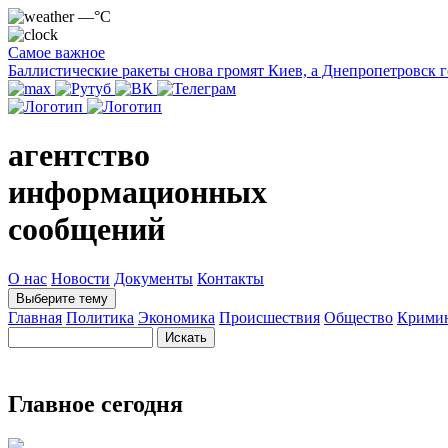
—°C
Самое важное
Баллистические ракеты снова громят Киев, а Днепропетровск 
агентство
информационных
сообщений
О нас
Новости
Документы
Контакты
Выберите тему
Главная
Политика
Экономика
Происшествия
Общество
Крими
Главное сегодня