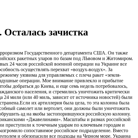
. Осталась зачистка
ковую ошибку, пытаясь демонизировать все вещи и всех русских людей. Во всяком случае, это объединяет российский народ вокруг Путина, и он готов окопаться в долгой борьбе. Я шокирован просчетом, когда думал, что экономические санкции против России поставят их на колени. Верно и обратное. Россия самодостаточна и не зависит от импорта. Его экспорт имеет решающее значение для экономического благополучия Запада . Если они задержат пшеницу, калий, газ, нефть, палладий, готовый никель и другие ключевые минералы для Запада, европейская и американская экономика пострадают. И эта попытка принудить Россию санкциями сделала весьма вероятным то, что роль доллара США как международной резервной валюты окажется на свалке истории. С тех пор, как Путин произнес свою знаменитую речь в Мюнхене в 2007 году, он жалуется на «архитектуру глобальной безопасности». На Украине мы видим, как эти неотложные вопросы безопасности могут перерасти в полномасштабную войну. Как известно, в декабре Путин выдвинул ряд требований, связанных с безопасностью России, но администрация Байдена проигнорировала их и так и не ответила. Путин хотел получить письменные гарантии того, что расширение НАТО не будет включать Украину (членство) и что ракетно-​ядерные системы не будут размещены в Румынии или Польше. Вы считаете требования Путина необоснованными? Ларри С. Джонсон: – Я считаю требования Путина вполне разумными. Проблема в том, что 99% американцев понятия не имеют о том, какую военную провокацию устроили НАТО и США за последние 7 лет. Общественности всегда говорили, что военные учения носят «оборонительный характер». Это просто неправда. Теперь у нас есть новости, что DTRA финансирует биолаборатории в Украине. Я предполагаю, что Путин мог бы согласиться на размещение американских ракетно-​ядерных систем в Польше и Румынии, если Байден согласится разрешить размещение сопоставимых российских систем на Кубе, в Венесуэле и Мексике. Когда мы смотрим с этой точки зрения, мы начинаем понимать, что требования Путина не являются ни безумными, ни необоснованными. Российские СМИ сообщают, что российские «высокоточные ракеты воздушного базирования» поразили объект на западе Украины, «уничтожив более 100 местных военнослужащих и иностранных наемников». Судя по всему, учебный центр спецназа располагался недалеко от города Овруч, всего в 15 милях от польской границы. Что вы можете рассказать нам об этом происшествии? Пыталась ли Россия отправить сигнал НАТО? Ларри С. Джонсон: – Краткий ответ – ДА! Российские военные удары по Западной Украине на прошлой неделе шокировали и встревожили официальных лиц НАТО. Первый удар произошел в воскресенье, 13 марта по Яворову, Украина. Россия поразила базу несколькими ракетами, некоторые из которых, как сообщается, были гиперзвуковыми. Было убито более 200 человек, в том числе американские и британские военные и разведчики, и еще сотни получили ранения. Многие получили катастрофические ранения с ампутациями, и находятся в больницах. Тем не менее, НАТО и западные СМИ не проявили большого интереса к освещению этой катастрофы. Яворов был важной передовой базой НАТО. До середины февраля (до вторжения России в Украину) учебное командование 7-й