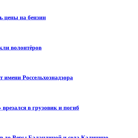
ь цены на бензин
кли волонтёров
 имени Россельхознадзора
 врезался в грузовик и погиб
в до Веры Баландиной и села Калинино