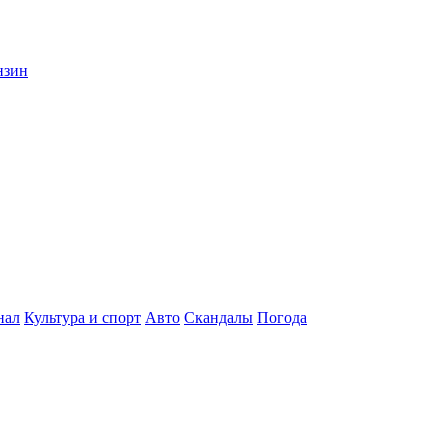
нзин
нал
Культура и спорт
Авто
Скандалы
Погода