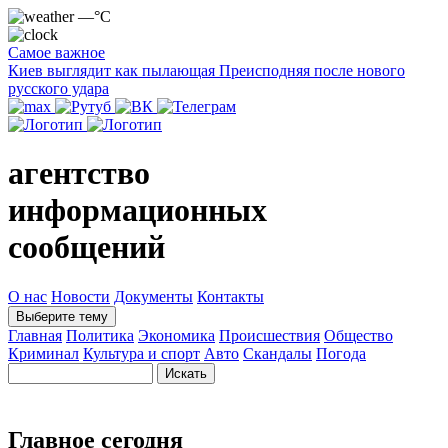
—°C
Самое важное
Киев выглядит как пылающая Преисподняя после нового
русского удара
агентство
информационных
сообщений
О нас
Новости
Документы
Контакты
Выберите тему
Главная
Политика
Экономика
Происшествия
Общество
Криминал
Культура и спорт
Авто
Скандалы
Погода
Главное сегодня