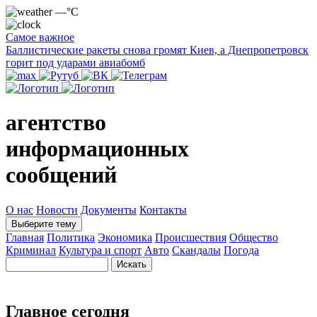
—°C
Самое важное
Баллистические ракеты снова громят Киев, а Днепропетровск
горит под ударами авиабомб
агентство
информационных
сообщений
О нас
Новости
Документы
Контакты
Выберите тему
Главная
Политика
Экономика
Происшествия
Общество
Криминал
Культура и спорт
Авто
Скандалы
Погода
Главное сегодня