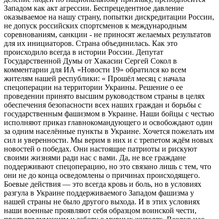
Западом как акт агрессии. Беспрецедентное давление
оказываемое на нашу страну, попытки дискредитации России,
не допуск российских спортсменов к международным
соревнованиям, санкции - не приносят желаемых результатов
для их инициаторов. Страна объединилась. Как это
происходило всегда в истории России. Депутат
Государственной Думы от Хакасии Сергей Сокол в
комментарии для ИА «Новости 19» обратился ко всем
жителям нашей республики: « Прошёл месяц с начала
спецоперации на территории Украины. Решение о ее
проведении принято высшим руководством страны в целях
обеспечения безопасности всех наших граждан и борьбы с
государственным фашизмом в Украине. Наши бойцы с честью
исполняют приказ главнокомандующего и освобождают один
за одним населённые пункты в Украине. Хочется пожелать им
сил и уверенности. Мы верим в них и с трепетом ждём новых
новостей о победах. Они настоящие патриоты и рискуют
своими жизнями ради нас с вами. Да, не все граждане
поддерживают спецоперацию, но это связано лишь с тем, что
они не до конца осведомлены о причинах происходящего.
Боевые действия — это всегда кровь и боль, но в условиях
разгула в Украине поддерживаемого Западом фашизма у
нашей страны не было другого выхода. И в этих условиях
наши военные проявляют себя образцом воинской чести,