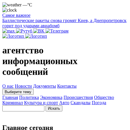
—°C
Самое важное
Баллистические ракеты снова громят Киев, а Днепропетровск
горит под ударами авиабомб
агентство
информационных
сообщений
О нас
Новости
Документы
Контакты
Выберите тему
Главная
Политика
Экономика
Происшествия
Общество
Криминал
Культура и спорт
Авто
Скандалы
Погода
Главное сегодня