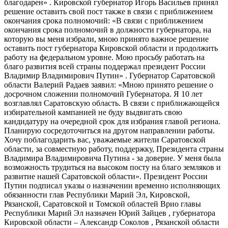
благодарен» . Кировской губернатор Игорь Васильев принял
решение оставить свой пост также в связи с приближением
окончания срока полномочий: «В связи с приближением
окончания срока полномочий в должности губернатора, на
которую вы меня избрали, мною принято важное решение
оставить пост губернатора Кировской области и продолжить
работу на федеральном уровне. Мою просьбу работать на
благо развития всей страны поддержал президент России
Владимир Владимирович Путин» . Губернатор Саратовской
области Валерий Радаев заявил: «Мною принято решение о
досрочном сложении полномочий Губернатора. Я 10 лет
возглавлял Саратовскую область. В связи с приближающейся
избирательной кампанией не буду выдвигать свою
кандидатуру на очередной срок для избрания главой региона.
Планирую сосредоточиться на другом направлении работы.
Хочу поблагодарить вас, уважаемые жители Саратовской
области, за совместную работу, поддержку, Президента страны
Владимира Владимировича Путина - за доверие. У меня была
возможность трудиться на высоком посту на благо земляков и
развитие нашей Саратовской области». Президент России
Путин подписал указы о назначении временно исполняющих
обязанности глав Республики Марий Эл, Кировской,
Рязанской, Саратовской и Томской областей Врио главы
Республики Марий Эл назначен Юрий Зайцев , губернатора
Кировской области – Александр Соколов , Рязанской области