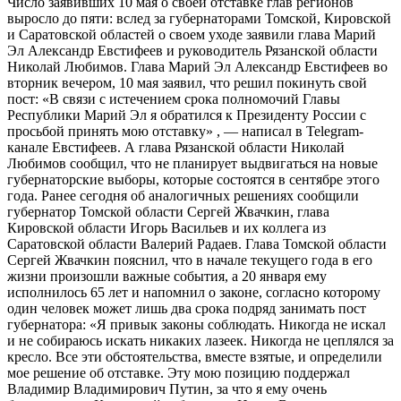
Число заявивших 10 мая о своей отставке глав регионов
выросло до пяти: вслед за губернаторами Томской, Кировской
и Саратовской областей о своем уходе заявили глава Марий
Эл Александр Евстифеев и руководитель Рязанской области
Николай Любимов. Глава Марий Эл Александр Евстифеев во
вторник вечером, 10 мая заявил, что решил покинуть свой
пост: «В связи с истечением срока полномочий Главы
Республики Марий Эл я обратился к Президенту России с
просьбой принять мою отставку» , — написал в Telegram-​
канале Евстифеев. А глава Рязанской области Николай
Любимов сообщил, что не планирует выдвигаться на новые
губернаторские выборы, которые состоятся в сентябре этого
года. Ранее сегодня об аналогичных решениях сообщили
губернатор Томской области Сергей Жвачкин, глава
Кировской области Игорь Васильев и их коллега из
Саратовской области Валерий Радаев. Глава Томской области
Сергей Жвачкин пояснил, что в начале текущего года в его
жизни произошли важные события, а 20 января ему
исполнилось 65 лет и напомнил о законе, согласно которому
один человек может лишь два срока подряд занимать пост
губернатора: «Я привык законы соблюдать. Никогда не искал
и не собираюсь искать никаких лазеек. Никогда не цеплялся за
кресло. Все эти обстоятельства, вместе взятые, и определили
мое решение об отставке. Эту мою позицию поддержал
Владимир Владимирович Путин, за что я ему очень