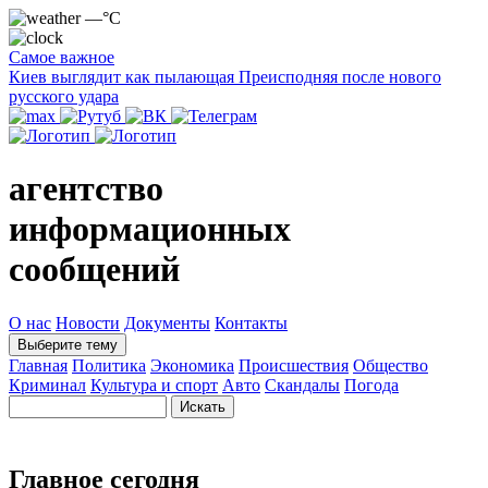
—°C
Самое важное
Киев выглядит как пылающая Преисподняя после нового
русского удара
агентство
информационных
сообщений
О нас
Новости
Документы
Контакты
Выберите тему
Главная
Политика
Экономика
Происшествия
Общество
Криминал
Культура и спорт
Авто
Скандалы
Погода
Главное сегодня