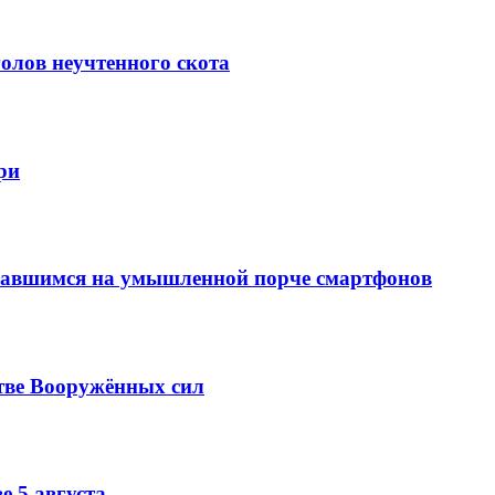
олов неучтенного скота
ри
вавшимся на умышленной порче смартфонов
тве Вооружённых сил
е 5 августа