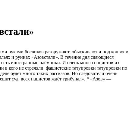
овстали»
ыми руками боевиков разоружают, обыскивают и под конвоем
ельях и руинах «Азовстали». В течение дня сдающиеся
, есть иностранные наёмники. И очень много нацистов из
и в кого не стреляли, фашистские татуировки татуировки по
деле будет много таких рассказов. Но следователи очень
ешит суд, всех нацистов ждёт трибунал». * «Азов» —