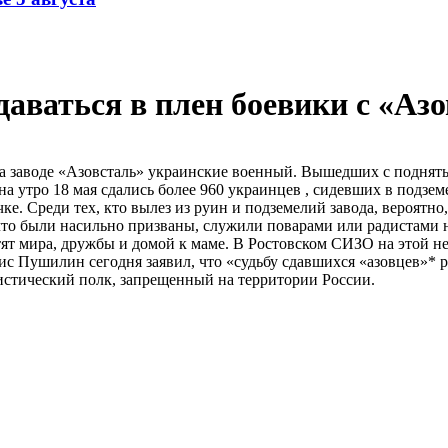
аваться в плен боевики с «Аз
а заводе «Азовсталь» украинские военный. Вышедших с поднят
 утро 18 мая сдались более 960 украинцев , сидевших в подзем
. Среди тех, кто вылез из руин и подземелий завода, вероятно
что были насильно призваны, служили поварами или радистами н
отят мира, дружбы и домой к маме. В Ростовском СИЗО на этой не
с Пушилин сегодня заявил, что «судьбу сдавшихся «азовцев»* р
стический полк, запрещенный на территории России.