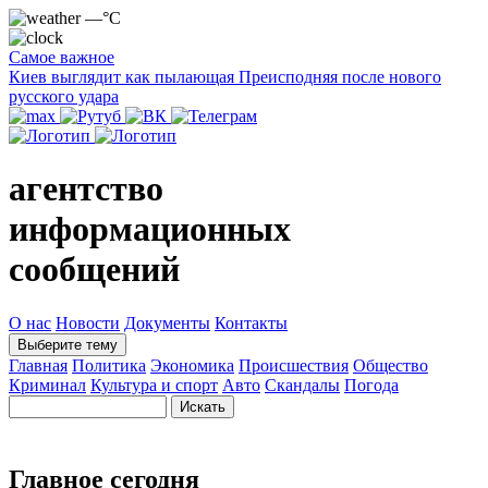
—°C
Самое важное
Киев выглядит как пылающая Преисподняя после нового
русского удара
агентство
информационных
сообщений
О нас
Новости
Документы
Контакты
Выберите тему
Главная
Политика
Экономика
Происшествия
Общество
Криминал
Культура и спорт
Авто
Скандалы
Погода
Главное сегодня