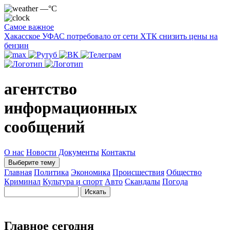
—°C
Самое важное
Хакасское УФАС потребовало от сети ХТК снизить цены на
бензин
агентство
информационных
сообщений
О нас
Новости
Документы
Контакты
Выберите тему
Главная
Политика
Экономика
Происшествия
Общество
Криминал
Культура и спорт
Авто
Скандалы
Погода
Главное сегодня