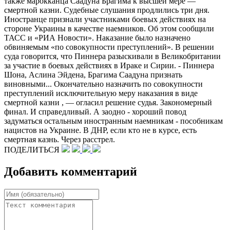
также марокканца Саадуна Брагима к высшей мере —
смертной казни. Судебные слушания продлились три дня.
Иностранце признали участниками боевых действиях на
стороне Украины в качестве наемников. Об этом сообщили
ТАСС и «РИА Новости». Наказание было назначено
обвиняемым «по совокупности преступлений». В решении
суда говорится, что Пиннера разыскивали в Великобритании
за участие в боевых действиях в Ираке и Сирии. - Пиннера
Шона, Аслина Эйдена, Брагима Саадуна признать
виновными... Окончательно назначить по совокупности
преступлений исключительную меру наказания в виде
смертной казни , — огласил решение судья. Закономерный
финал. И справедливый. А заодно - хороший повод
задуматься остальным иностранным наемникам - пособникам
нацистов на Украине. В ДНР, если кто не в курсе, есть
смертная казнь. Через расстрел.
ПОДЕЛИТЬСЯ
Добавить комментарий