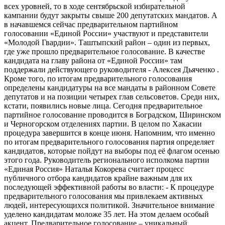
всех уровней, то в ходе сентябрьской избирательной
кампании будут закрыты свыше 200 депутатских мандатов. А
в начавшемся сейчас предварительном партийном
голосовании «Единой России» участвуют и представители
«Молодой Гвардии». Таштыпский район – один из первых,
где уже прошло предварительное голосование. В качестве
кандидата на главу района от «Единой России» там
поддержали действующего руководителя - Алексея Дьяченко .
Кроме того, по итогам предварительного голосования
определены кандидатуры на все мандаты в районном Совете
депутатов и на позиции четырех глав сельсоветов. Среди них,
кстати, появились новые лица. Сегодня предварительное
партийное голосование проводится в Боградском, Ширинском
и Черногорском отделениях партии. В целом по Хакасии
процедура завершится в конце июня. Напомним, что именно
по итогам предварительного голосования партия определяет
кандидатов, которые пойдут на выборы под её флагом осенью
этого года. Руководитель регионального исполкома партии
«Единая Россия» Наталья Кокорева считает процесс
публичного отбора кандидатов крайне важным для их
последующей эффективной работы во власти: - К процедуре
предварительного голосования мы привлекаем активных
людей, интересующихся политикой. Значительное внимание
уделено кандидатам моложе 35 лет. На этом делаем особый
акцент. Предварительное голосование – уникальный