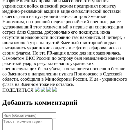
На фоне военных провалов и массового отступления
украинских войск киевский режим предпринял попытку
медийно-рекламной акции в виде символической доставки
своего флага на пустующий сейчас остров Змеиный.
Напомним, на прошлой неделе российский военные, ранее
удерживавший этот захваченный в первые дн спецоперации
остров близ Одессы, добровольно его покинули, из-за
отсутствия надобности постоянно там находится. В четверг, 7
июля около 5 утра на пустой Змеиный с моторной лодки
высадились украинские солдаты и с фотографировались со
своим флагом. Но эта PR-акция плохо для них закончилась.
Самолетом ВКС России по острову был немедленно нанесён
ракетный удар, в результате часть украинских
военнослужащих была убита, а оставшиеся поспешно бежали
со Змеиного в направлении пункта Приморское в Одесской
области, сообщили в Минобороны России. И да - украинского
флага на Змеином тоже не осталось.
ПОДЕЛИТЬСЯ
Добавить комментарий