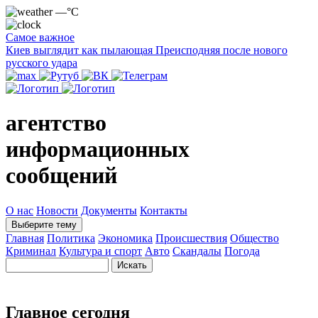
—°C
Самое важное
Киев выглядит как пылающая Преисподняя после нового
русского удара
агентство
информационных
сообщений
О нас
Новости
Документы
Контакты
Выберите тему
Главная
Политика
Экономика
Происшествия
Общество
Криминал
Культура и спорт
Авто
Скандалы
Погода
Главное сегодня