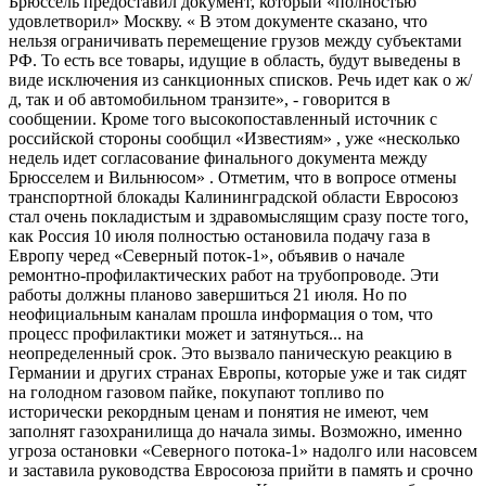
Брюссель предоставил документ, который «полностью
удовлетворил» Москву. « В этом документе сказано, что
нельзя ограничивать перемещение грузов между субъектами
РФ. То есть все товары, идущие в область, будут выведены в
виде исключения из санкционных списков. Речь идет как о ж/
д, так и об автомобильном транзите», - говорится в
сообщении. Кроме того высокопоставленный источник с
российской стороны сообщил «Известиям» , уже «‎несколько
недель идет согласование финального документа между
Брюсселем и Вильнюсом» ‎. Отметим, что в вопросе отмены
транспортной блокады Калининградской области Евросоюз
стал очень покладистым и здравомыслящим сразу посте того,
как Россия 10 июля полностью остановила подачу газа в
Европу черед «Северный поток-1», объявив о начале
ремонтно-профилактических работ на трубопроводе. Эти
работы должны планово завершиться 21 июля. Но по
неофициальным каналам прошла информация о том, что
процесс профилактики может и затянуться... на
неопределенный срок. Это вызвало паническую реакцию в
Германии и других странах Европы, которые уже и так сидят
на голодном газовом пайке, покупают топливо по
исторически рекордным ценам и понятия не имеют, чем
заполнят газохранилища до начала зимы. Возможно, именно
угроза остановки «Северного потока-1» надолго или насовсем
и заставила руководства Евросоюза прийти в память и срочно