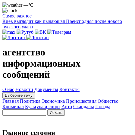
—°C
Самое важное
Киев выглядит как пылающая Преисподняя после нового
русского удара
агентство
информационных
сообщений
О нас
Новости
Документы
Контакты
Выберите тему
Главная
Политика
Экономика
Происшествия
Общество
Криминал
Культура и спорт
Авто
Скандалы
Погода
Главное сегодня