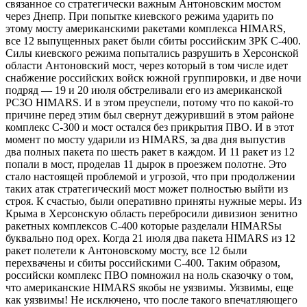
связанное со стратегически важным Антоновским мостом
через Днепр. При попытке киевского режима ударить по
этому мосту американскими ракетами комплекса HIMARS,
все 12 выпущенных ракет были сбиты российским ЗРК С-400.
Силы киевского режима попытались разрушить в Херсонской
области Антоновский мост, через который в том числе идет
снабжение российских войск южной группировки, и две ночи
подряд — 19 и 20 июля обстреливали его из американской
РСЗО HIMARS. И в этом преуспели, потому что по какой-то
причине перед этим был свернут дежуривший в этом районе
комплекс С-300 и мост остался без прикрытия ПВО. И в этот
момент по мосту ударили из HIMARS, за два дня выпустив
два полных пакета по шесть ракет в каждом. И 11 ракет из 12
попали в мост, проделав 11 дырок в проезжем полотне. Это
стало настоящей проблемой и угрозой, что при продолжении
таких атак стратегический мост может полностью выйти из
строя. К счастью, были оперативно приняты нужные меры. Из
Крыма в Херсонскую область перебросили дивизион зенитно
ракетных комплексов С-400 которые разделали HIMARSы
буквально под орех. Когда 21 июля два пакета HIMARS из 12
ракет полетели к Антоновскому мосту, все 12 были
перехвачены и сбиты российскими С-400. Таким образом,
российски комплекс ПВО помножил на ноль сказочку о том,
что американские HIMARS якобы не уязвимы. Уязвимы, еще
как уязвимы! Не исключено, что после такого впечатляющего