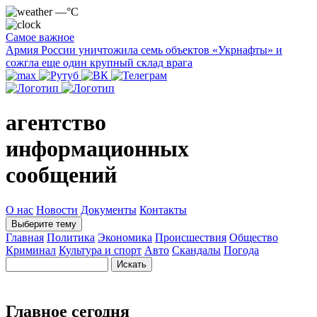
—°C
Самое важное
Армия России уничтожила семь объектов «Укрнафты» и
сожгла еще один крупный склад врага
агентство
информационных
сообщений
О нас
Новости
Документы
Контакты
Выберите тему
Главная
Политика
Экономика
Происшествия
Общество
Криминал
Культура и спорт
Авто
Скандалы
Погода
Главное сегодня