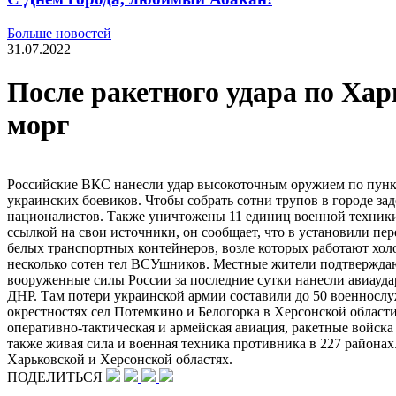
Больше новостей
31.07.2022
После ракетного удара по Ха
морг
Российские ВКС нанесли удар высокоточным оружием по пункт
украинских боевиков. Чтобы собрать сотни трупов в городе за
националистов. Также уничтожены 11 единиц военной техники
ссылкой на свои источники, он сообщает, что в установили пе
белых транспортных контейнеров, возле которых работают холо
несколько сотен тел ВСУшников. Местные жители подтверждают
вооруженные силы России за последние сутки нанесли авиауд
ДНР. Там потери украинской армии составили до 50 военнослу
окрестностях сел Потемкино и Белогорка в Херсонской област
оперативно-​тактическая и армейская авиация, ракетные войска
также живая сила и военная техника противника в 227 района
Харьковской и Херсонской областях.
ПОДЕЛИТЬСЯ