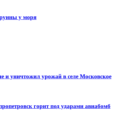
 руины у моря
е и уничтожил урожай в селе Московское
епропетровск горит под ударами авиабомб