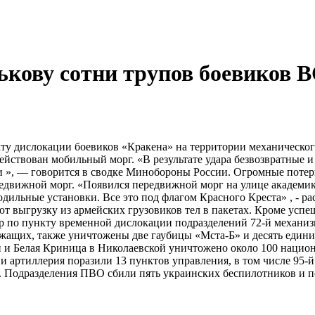
рькову сотни трупов боевиков 
у дислокации боевиков «Кракена» на территории механическог
действован мобильный морг. «В результате удара безвозвратные 
 », — говорится в сводке Минобороны России. Огромные потер
редвижной морг. «Появился передвижной морг на улице академик
дильные установки. Все это под флагом Красного Креста» , - рас
 выгрузку из армейских грузовиков тел в пакетах. Кроме успеш
ар по пункту временной дислокации подразделений 72-й механи
жащих, также уничтожены две гаубицы «Мста-​Б» и десять един
и и Белая Криница в Николаевской уничтожено около 100 национ
 и артиллерия поразили 13 пунктов управления, в том числе 95-
х. Подразделения ПВО сбили пять украинских беспилотников и п