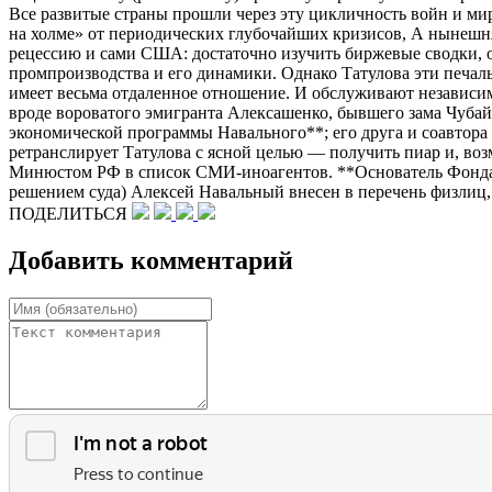
Все развитые страны прошли через эту цикличность войн и ми
на холме» от периодических глубочайших кризисов, А нынешняя
рецессию и сами США: достаточно изучить биржевые сводки, 
промпроизводства и его динамики. Однако Татулова эти печаль
имеет весьма отдаленное отношение. И обслуживают независим
вроде вороватого эмигранта Алексашенко, бывшего зама Чубай
экономической программы Навального**; его друга и соавтора
ретранслирует Татулова с ясной целью — получить пиар и, воз
Минюстом РФ в список СМИ-иноагентов. **Основатель Фонда 
решением суда) Алексей Навальный внесен в перечень физлиц,
ПОДЕЛИТЬСЯ
Добавить комментарий