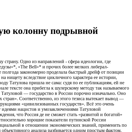
тую колонну подрывной
страну. Одно из направлений - сфера идеологии, где
дузы»*, «The Bell»* и прочих более мелких либерал-
е полгода закономерно проделала быстрый дрейф от позиции
 на нищету вследствие цикличного характера ее истории,
оду Татулова пришла не сама: судя по ее публикациям, ей не
але тексте она прибегла к шулерскому методу так называемого
 Татуловой — государство в России порочно изначально. Оно
х стран». Соответственно, из этого тезиса вытекает вывод —
рукциями «цивилизованных государств». Всё это очень
жду идеями нацистов и умозаключениями Татуловой
ения, что Россия де не сможет стать «развитой и богатой»
«относительно хорошие показатели путинской России
нциальной в отношении экономических знаний, применить по
 объективного анализа разбивается одним простым фактом.