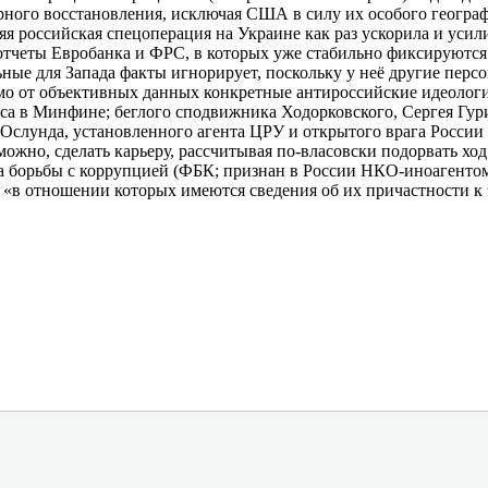
рного восстановления, исключая США в силу их особого географ
 российская спецоперация на Украине как раз ускорила и усили
отчеты Евробанка и ФРС, в которых уже стабильно фиксируются
ные для Запада факты игнорирует, поскольку у неё другие перс
о от объективных данных конкретные антироссийские идеологич
са в Минфине; беглого сподвижника Ходорковского, Сергея Гури
 Ослунда, установленного агента ЦРУ и открытого врага России
можно, сделать карьеру, рассчитывая по-власовски подорвать х
борьбы с коррупцией (ФБК; признан в России НКО-иноагентом
 «в отношении которых имеются сведения об их причастности к 