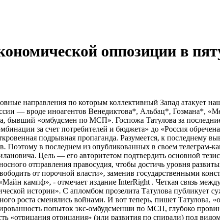
экономической оппозиции в пя
вные направления по которым коллективный Запад атакует нашу 
ссии — вроде иноагентов Венедиктова*, Альбац*, Гозмана*, «Ме
ва, бывший «омбудсмен по МСП». Госпожа Татулова за последни
мбинации за счет потребителей и бюджета» до «Россия обречена
кровенная подрывная пропаганда. Разумеется, к последнему выв
. Поэтому в последнем из опубликованных в своем телеграм-кан
лановича. Цель — его авторитетом подтвердить основной тезис
сносного отправления правосудия, чтобы достичь уровня развиты
ободить от порочной власти», заменив государственными конст
«Майн кампф», - отмечает издание InterRight . Четкая связь ме
еской истории». С апломбом прозелита Татулова публикует сужд
ного роста сменялись войнами. И вот теперь, пишет Татулова, 
жированность попыток экс-омбудсменши по МСП, глубоко прови
ть «отрицания отрицания» (или развития по спирали) под видом