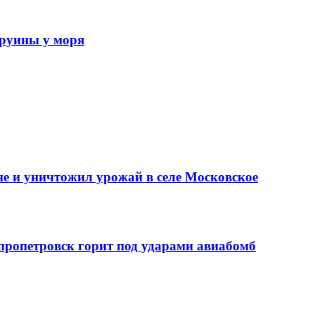
 руины у моря
е и уничтожил урожай в селе Московское
епропетровск горит под ударами авиабомб