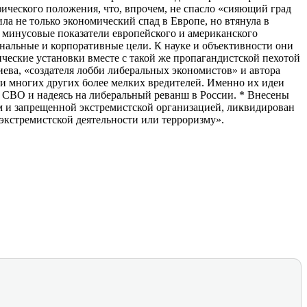
ического положения, что, впрочем, не спасло «сияющий град
ла не только экономический спад в Европе, но втянула в
 минусовые показатели европейского и американского
ональные и корпоративные цели. К науке и объективности они
еские установки вместе с такой же пропагандистской пехотой
ева, «создателя лобби либеральных экономистов» и автора
 и многих других более мелких вредителей. Именно их идеи
од СВО и надеясь на либеральный реванш в России. * Внесены
 и запрещенной экстремистской организацией, ликвидирован
экстремистской деятельности или терроризму».