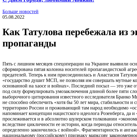
Больше новостей
05.08.2022
Как Татулова перебежала из 
пропаганды
Пять с лишним месяцев спецоперации на Украине выявили осно
сформирована пятая колонна носителей пропагандистской агре
предателей. Теперь к ним присоединилась и Анастасия Татуло
«государство душит МСП, не позволяя им совершать мутные ко
основанной на хаосе и войнах». Последний посыл — это уже от
под силу формулировать умозаключения длиной более пяти слов
выборочного цитирования известного исследователя Бранко Ми
не способно обеспечить «хотя бы 50 лет мира, стабильности и 
территорию России и проживающий там народ необходимо «осв
напоминает концепции нацистского идеолога Розенберга, да и 
прослеживается и в абсолютно шулерском толковании «экономич
вследствие цикличности ее истории, когда периоды относитель
определенно закончились с войной». Фрагментарность и анга
национальному (российскому) признаку марксову закономернос