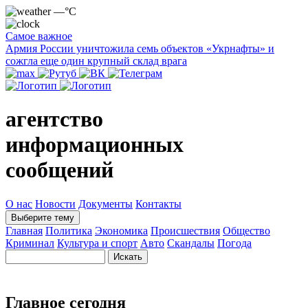
—°C
Самое важное
Армия России уничтожила семь объектов «Укрнафты» и
сожгла еще один крупный склад врага
агентство
информационных
сообщений
О нас
Новости
Документы
Контакты
Выберите тему
Главная
Политика
Экономика
Происшествия
Общество
Криминал
Культура и спорт
Авто
Скандалы
Погода
Главное сегодня