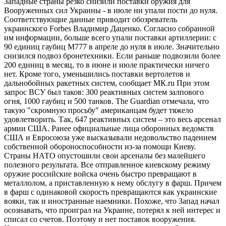
Западные страны резко снизили поставки оружия для
Вооруженных сил Украины - в июле ни упали пости до нуля.
Соответствующие данные приводит обозреватель
украинского Forbes Владимир Даценко. Согласно собранной
им информации, больше всего упали поставки артиллерии: с
90 единиц гаубиц M777 в апреле до нуля в июле. Значительно
снизился подвоз бронетехники. Если раньше подвозили более
200 единиц в месяц, то в июне и июле практически ничего
нет. Кроме того, уменьшились поставки вертолетов и
дальнобойных ракетных систем, сообщает МК.ru При этом
запрос ВСУ был таков: 300 реактивных систем залпового
огня, 1000 гаубиц и 500 танков. The Guardian отмечала, что
такую "скромную просьбу" американцам будет тяжело
удовлетворить. Так, 647 реактивных систем – это весь арсенал
армии США. Ранее официальные лица оборонных ведомств
США и Евросоюза уже высказывали недовольство падением
собственной обороноспособности из-за помощи Киеву.
Страны НАТО опустошили свои арсеналы без малейшего
полезного результата. Все отправленное киевскому режиму
оружие российские войска очень быстро превращают в
металлолом, а приставленную к нему обслугу в фарш. Причем
в фарш с одинаковой скорость превращаются как украинские
вояки, так и иностранные наемники. Похоже, что Запад начал
осознавать, что проиграл на Украине, потерял к ней интерес и
списал со счетов. Поэтому и нет поставок вооружения.