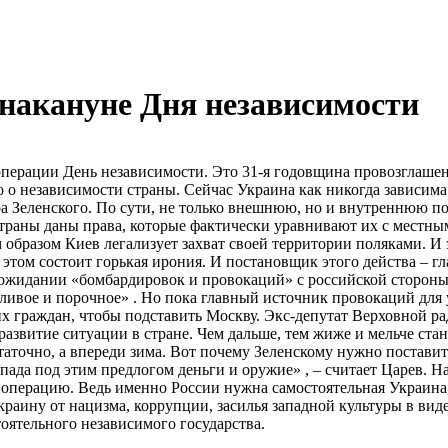
 накануне Дня независимости
операции День независимости. Это 31-я годовщина провозглашен
о независимости страны. Сейчас Украина как никогда зависима 
ра Зеленского. По сути, не только внешнюю, но и внутреннюю по
страны даны права, которые фактически уравнивают их с местным
образом Киев легализует захват своей территории поляками. И э
 этом состоит горькая ирония. И постановщик этого действа – г
в ожидании «бомбардировок и провокаций» с российской стороны
ливое и порочное» . Но пока главный источник провокаций для 
их граждан, чтобы подставить Москву. Экс-депутат Верховной р
развитие ситуации в стране. Чем дальше, тем жиже и мельче ста
аточно, а впереди зима. Вот почему Зеленскому нужно поставит
пада под этим предлогом деньги и оружие» , – считает Царев. Н
операцию. Ведь именно России нужна самостоятельная Украина,
Украину от нацизма, коррупции, засилья западной культуры в ви
тоятельного независимого государства.