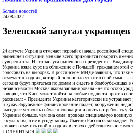
Больше новостей
24.08.2022
Зеленский запугал украинцев
24 августа Украина отмечает первый с начала российской спец
нынешней ситуации меньше всего приходится говорить именно 
суверенитета. И это заслуга нынешнего президента – Владими
Украина взяла курс на сближение с Польшей, гражданам этой 
голосовать на выборах. В российском МИДе заявили, что таким 
отмечает праздник, который полностью утратил свой смысл – в
сегодня будут прятаться по домам и сидеть в бомбоубежищах 
независимости Москва якобы запланировала «нечто особо урод
говорят, что Киев может пойти на любые подлости против сво
рассказал: « Президента Украины категорически не устраивает 
и хуже. Зарубежное финансирование падает, вооружения недост
выгоднее устроить сейчас провокации и опять потребовать у За
Украины больше, чем она сама, проводя специальную военную 
государства, а не в угоду западу. Именно Россия освобождает 
сможет отметить свой праздник в статусе действительно самос
ПОДЕЛИТЬСЯ