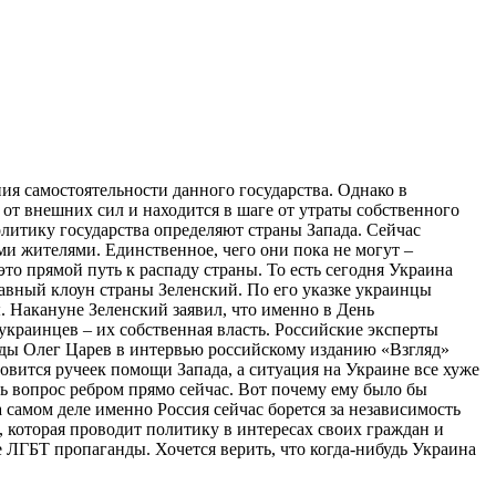
ия самостоятельности данного государства. Однако в
от внешних сил и находится в шаге от утраты собственного
литику государства определяют страны Запада. Сейчас
и жителями. Единственное, чего они пока не могут –
то прямой путь к распаду страны. То есть сегодня Украина
лавный клоун страны Зеленский. По его указке украинцы
. Накануне Зеленский заявил, что именно в День
украинцев – их собственная власть. Российские эксперты
ады Олег Царев в интервью российскому изданию «Взгляд»
новится ручеек помощи Запада, а ситуация на Украине все хуже
ь вопрос ребром прямо сейчас. Вот почему ему было бы
а самом деле именно Россия сейчас борется за независимость
 которая проводит политику в интересах своих граждан и
де ЛГБТ пропаганды. Хочется верить, что когда-нибудь Украина