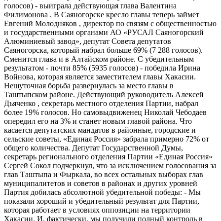
голосов) - выиграла действующая глава Валентина
Филимонова . В Саяногорске кресло главы теперь займет
Евгений Молодняков , директор по связям с общественностью
и государственными органами АО «РУСАЛ Саяногорский
Алюминиевый завод», депутат Совета депутатов
Саяногорска, который набрал больше 69% (7 288 голосов).
Сменится глава и в Алтайском районе. С убедительным
результатом - почти 85% (5935 голосов) - победила Ирина
Войнова, которая является заместителем главы Хакасии.
Нешуточная борьба развернулась за место главы в
Таштыпском районе. Действующий руководитель Алексей
Дьяченко , секретарь местного отделения Партии, набрал
более 19% голосов. Но самовыдвиженец Николай Чебодаев
опередил его на 3% и станет новым главой района. Что
касается депутатских мандатов в районные, городские и
сельские советы, «Единая Россия» забрала примерно 72% от
общего количества. Депутат Государственной Думы,
секретарь регионального отделения Партии «Единая Россия»
Сергей Сокол подчеркнул, что за исключением голосования за
глав Таштыпа и Фыркала, во всех остальных выборах глав
муниципалитетов и советов в районах и других уровней
Партия добилась абсолютной убедительной победы: - Мы
показали хороший и убедительный результат для Партии,
которая работает в условиях оппозиции на территории
Хакасии. И, фактически, мы получили полный контроль в