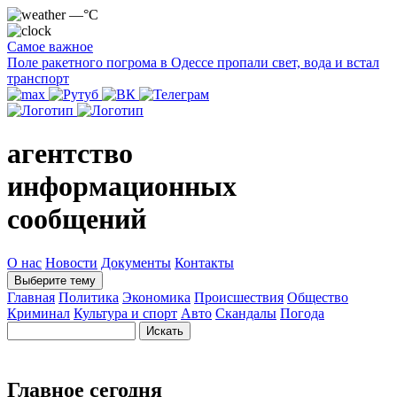
—°C
Самое важное
Поле ракетного погрома в Одессе пропали свет, вода и встал
транспорт
агентство
информационных
сообщений
О нас
Новости
Документы
Контакты
Выберите тему
Главная
Политика
Экономика
Происшествия
Общество
Криминал
Культура и спорт
Авто
Скандалы
Погода
Главное сегодня