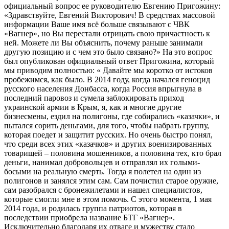
официальный вопрос ее руководителю Евгению Пригожину:
«Здравствуйте, Евгений Викторович! В средствах массовой
информации Ваше имя всё больше связывают с ЧВК
«Вагнер», но Вы перестали отрицать свою причастность к
ней. Можете ли Вы объяснить, почему раньше занимали
другую позицию и с чем это было связано?» На это вопрос
был опубликован официальный ответ Пригожина, который
мы приводим полностью: « Давайте мы коротко от истоков
пробежимся, как было. В 2014 году, когда начался геноцид
русского населения Донбасса, когда Россия впрыгнула в
последний паровоз и сумела заблокировать приход
украинской армии в Крым, я, как и многие другие
бизнесмены, ездил на полигоны, где собирались «казачки», и
пытался сорить деньгами, для того, чтобы набрать группу,
которая поедет и защитит русских. Но очень быстро понял,
что среди всех этих «казачков» и других военизированных
товарищей – половина мошенников, а половина тех, кто брал
деньги, нанимал добровольцев и отправлял их голыми-​
босыми на реальную смерть. Тогда я полетел на один из
полигонов и занялся этим сам. Сам почистил старое оружие,
сам разобрался с бронежилетами и нашел специалистов,
которые смогли мне в этом помочь. С этого момента, 1 мая
2014 года, и родилась группа патриотов, которая в
последствии приобрела название БТГ «Вагнер».
Исключительно благодаря их отваге и мужеству стало