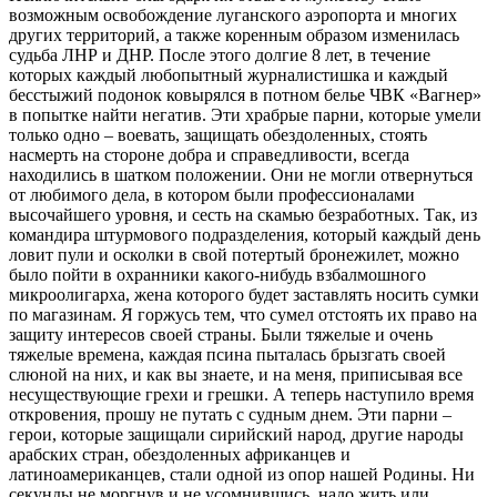
возможным освобождение луганского аэропорта и многих
других территорий, а также коренным образом изменилась
судьба ЛНР и ДНР. После этого долгие 8 лет, в течение
которых каждый любопытный журналистишка и каждый
бесстыжий подонок ковырялся в потном белье ЧВК «Вагнер»
в попытке найти негатив. Эти храбрые парни, которые умели
только одно – воевать, защищать обездоленных, стоять
насмерть на стороне добра и справедливости, всегда
находились в шатком положении. Они не могли отвернуться
от любимого дела, в котором были профессионалами
высочайшего уровня, и сесть на скамью безработных. Так, из
командира штурмового подразделения, который каждый день
ловит пули и осколки в свой потертый бронежилет, можно
было пойти в охранники какого-​нибудь взбалмошного
микроолигарха, жена которого будет заставлять носить сумки
по магазинам. Я горжусь тем, что сумел отстоять их право на
защиту интересов своей страны. Были тяжелые и очень
тяжелые времена, каждая псина пыталась брызгать своей
слюной на них, и как вы знаете, и на меня, приписывая все
несуществующие грехи и грешки. А теперь наступило время
откровения, прошу не путать с судным днем. Эти парни –
герои, которые защищали сирийский народ, другие народы
арабских стран, обездоленных африканцев и
латиноамериканцев, стали одной из опор нашей Родины. Ни
секунды не моргнув и не усомнившись, надо жить или