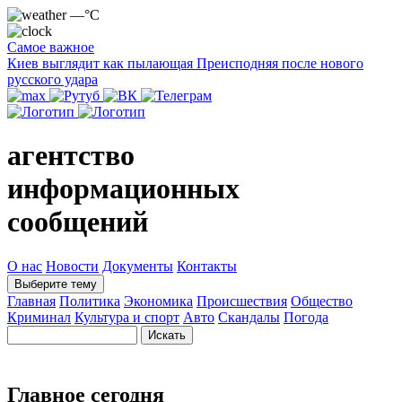
—°C
Самое важное
Киев выглядит как пылающая Преисподняя после нового
русского удара
агентство
информационных
сообщений
О нас
Новости
Документы
Контакты
Выберите тему
Главная
Политика
Экономика
Происшествия
Общество
Криминал
Культура и спорт
Авто
Скандалы
Погода
Главное сегодня