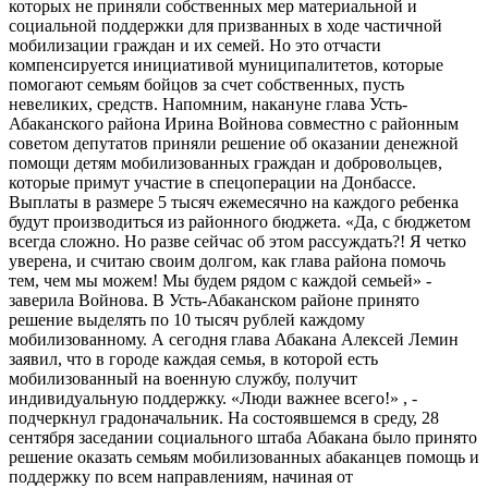
которых не приняли собственных мер материальной и
социальной поддержки для призванных в ходе частичной
мобилизации граждан и их семей. Но это отчасти
компенсируется инициативой муниципалитетов, которые
помогают семьям бойцов за счет собственных, пусть
невеликих, средств. Напомним, накануне глава Усть-
Абаканского района Ирина Войнова совместно с районным
советом депутатов приняли решение об оказании денежной
помощи детям мобилизованных граждан и добровольцев,
которые примут участие в спецоперации на Донбассе.
Выплаты в размере 5 тысяч ежемесячно на каждого ребенка
будут производиться из районного бюджета. «Да, с бюджетом
всегда сложно. Но разве сейчас об этом рассуждать?! Я четко
уверена, и считаю своим долгом, как глава района помочь
тем, чем мы можем! Мы будем рядом с каждой семьей» -
заверила Войнова. В Усть-Абаканском районе принято
решение выделять по 10 тысяч рублей каждому
мобилизованному. А сегодня глава Абакана Алексей Лемин
заявил, что в городе каждая семья, в которой есть
мобилизованный на военную службу, получит
индивидуальную поддержку. «Люди важнее всего!» , -
подчеркнул градоначальник. На состоявшемся в среду, 28
сентября заседании социального штаба Абакана было принято
решение оказать семьям мобилизованных абаканцев помощь и
поддержку по всем направлениям, начиная от