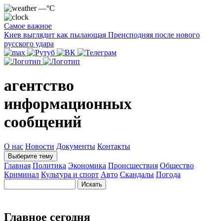
—°C
Самое важное
Киев выглядит как пылающая Преисподняя после нового
русского удара
агентство
информационных
сообщений
О нас
Новости
Документы
Контакты
Выберите тему
Главная
Политика
Экономика
Происшествия
Общество
Криминал
Культура и спорт
Авто
Скандалы
Погода
Главное сегодня