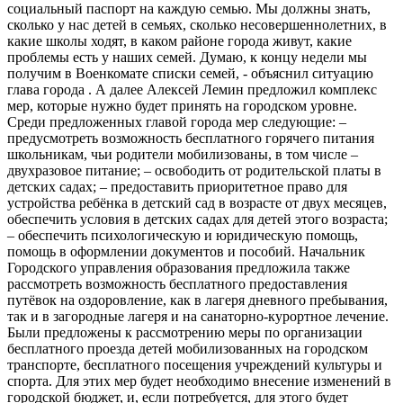
социальный паспорт на каждую семью. Мы должны знать,
сколько у нас детей в семьях, сколько несовершеннолетних, в
какие школы ходят, в каком районе города живут, какие
проблемы есть у наших семей. Думаю, к концу недели мы
получим в Военкомате списки семей, - объяснил ситуацию
глава города . А далее Алексей Лемин предложил комплекс
мер, которые нужно будет принять на городском уровне.
Среди предложенных главой города мер следующие: –
предусмотреть возможность бесплатного горячего питания
школьникам, чьи родители мобилизованы, в том числе –
двухразовое питание; – освободить от родительской платы в
детских садах; – предоставить приоритетное право для
устройства ребёнка в детский сад в возрасте от двух месяцев,
обеспечить условия в детских садах для детей этого возраста;
– обеспечить психологическую и юридическую помощь,
помощь в оформлении документов и пособий. Начальник
Городского управления образования предложила также
рассмотреть возможность бесплатного предоставления
путёвок на оздоровление, как в лагеря дневного пребывания,
так и в загородные лагеря и на санаторно-курортное лечение.
Были предложены к рассмотрению меры по организации
бесплатного проезда детей мобилизованных на городском
транспорте, бесплатного посещения учреждений культуры и
спорта. Для этих мер будет необходимо внесение изменений в
городской бюджет, и, если потребуется, для этого будет