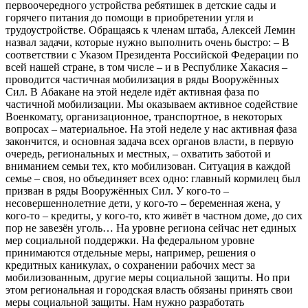
первоочередного устройства ребятишек в детские сады и
горячего питания до помощи в приобретении угля и
трудоустройстве. Обращаясь к членам штаба, Алексей Лемин
назвал задачи, которые нужно выполнить очень быстро: – В
соответствии с Указом Президента Российской Федерации по
всей нашей стране, в том числе – и в Республике Хакасия –
проводится частичная мобилизация в ряды Вооружённых
Сил. В Абакане на этой неделе идёт активная фаза по
частичной мобилизации. Мы оказываем активное содействие
Военкомату, организационное, транспортное, в некоторых
вопросах – материальное. На этой неделе у нас активная фаза
закончится, и основная задача всех органов власти, в первую
очередь, региональных и местных, – охватить заботой и
вниманием семьи тех, кто мобилизован. Ситуация в каждой
семье – своя, но объединяет всех одно: главный кормилец был
призван в ряды Вооружённых Сил. У кого-то –
несовершеннолетние дети, у кого-то – беременная жена, у
кого-то – кредиты, у кого-то, кто живёт в частном доме, до сих
пор не завезён уголь… На уровне региона сейчас нет единых
мер социальной поддержки. На федеральном уровне
принимаются отдельные меры, например, решения о
кредитных каникулах, о сохранении рабочих мест за
мобилизованным, другие меры социальной защиты. Но при
этом региональная и городская власть обязаны принять свои
меры социальной защиты. Нам нужно разработать